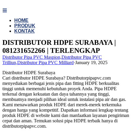
Skip
to
content
HOME
PRODUK
KONTAK
DISTRIBUTOR HDPE SURABAYA |
081231652266 | TERLENGKAP
Distributor Pipa PVC Maspion,Distributor Pipa PVC
Trilliun,Distributor Pipa PVC Milliard
·
January 19, 2025
Distributor HDPE Surabaya
Cari distributor HDPE Surabaya? Distributorpipapvc.com
menyediakan berbagai jenis pipa dan fitting HDPE berkualitas
tinggi untuk memenuhi kebutuhan proyek Anda. Pipa HDPE
terkenal dengan kekuatan dan daya tahannya yang tinggi,
membuatnya menjadi pilihan ideal untuk instalasi pipa air dan gas.
Kami menawarkan produk HDPE dari merek-merek terkemuka
dengan harga yang kompetitif. Dapatkan informasi lengkap tentang
produk HDPE di website kami dan manfaatkan layanan pengiriman
cepat dan aman. Temukan solusi pipa HDPE terbaik hanya di
distributorpipapvc.com.