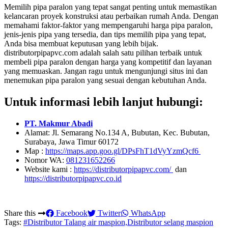
Memilih pipa paralon yang tepat sangat penting untuk memastikan
kelancaran proyek konstruksi atau perbaikan rumah Anda. Dengan
memahami faktor-faktor yang mempengaruhi harga pipa paralon,
jenis-jenis pipa yang tersedia, dan tips memilih pipa yang tepat,
Anda bisa membuat keputusan yang lebih bijak.
distributorpipapvc.com adalah salah satu pilihan terbaik untuk
membeli pipa paralon dengan harga yang kompetitif dan layanan
yang memuaskan. Jangan ragu untuk mengunjungi situs ini dan
menemukan pipa paralon yang sesuai dengan kebutuhan Anda.
Untuk informasi lebih lanjut hubungi:
PT. Makmur Abadi
Alamat: Jl. Semarang No.134 A, Bubutan, Kec. Bubutan,
Surabaya, Jawa Timur 60172
Map :
https://maps.app.goo.gl/DPsFhT1dVyYzmQcf6
Nomor WA:
081231652266
Website kami :
https://distributorpipapvc.com/
dan
https://distributorpipapvc.co.id
Share this
Facebook
Twitter
WhatsApp
Tags:
#Distributor Talang air maspion,Distributor selang maspion