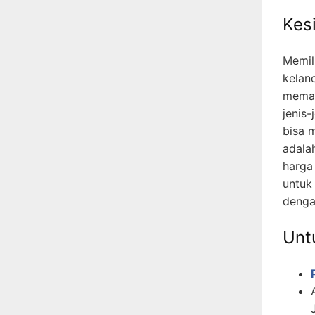
Kes
Memil
kelan
memah
jenis-
bisa 
adala
harga
untuk
denga
Untu