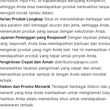
Distributor Pipa PVC di Kapasmadya Baruyang kompetitif,
sehingga Anda bisa mendapatkan produk berkualitas tanpa
merogoh kocek terlalu dalam.
Varian Produk Lengkap
Situs ini menyediakan berbagai var
pipa paralon dari berbagai ukuran dan jenis, sehingga Anda
menemukan produk yang sesuai dengan kebutuhan Anda.
Layanan Pelanggan yang Responsif
Dengan layanan pelan
yang responsif, Anda bisa mendapatkan bantuan dan konsul
mengenai produk yang ingin Anda beli. Hal ini memastikan
mendapatkan produk yang tepat untuk proyek Anda.
Pengiriman Cepat dan Aman
distributorpipapvc.com
menawarkan layanan pengiriman yang cepat dan aman,
memastikan produk sampai di tangan Anda dalam kondisi
terbaik.
Diskon dan Promo Menarik
Terdapat berbagai diskon dan
menarik yang bisa Anda manfaatkan untuk menghemat biay
Pastikan Anda selalu memeriksa situs untuk mendapatkan
penawaran terbaik.