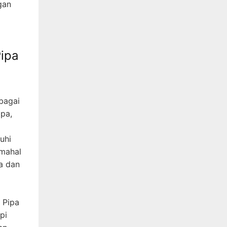
gan
ipa
bagai
ipa,
uhi
 mahal
a dan
 Pipa
pi