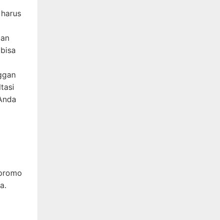
 harus
ian
 bisa
ggan
tasi
 Anda
 promo
a.