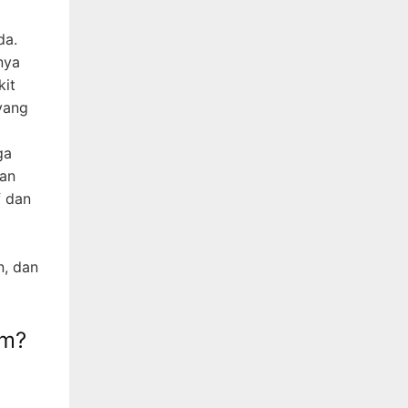
da.
nya
kit
yang
ga
kan
f dan
n, dan
om?