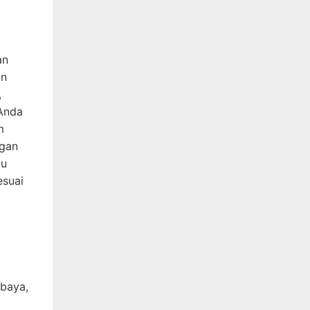
an
an
,
 Anda
m
ngan
gu
esuai
abaya,