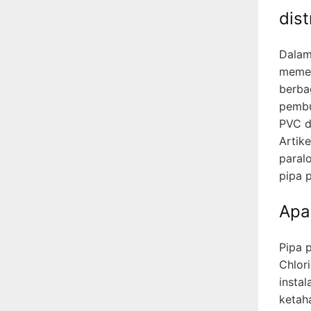
dis
Dalam
memeg
berbag
pembu
PVC d
Artik
paral
pipa p
Apa
Pipa p
Chlori
instal
ketah