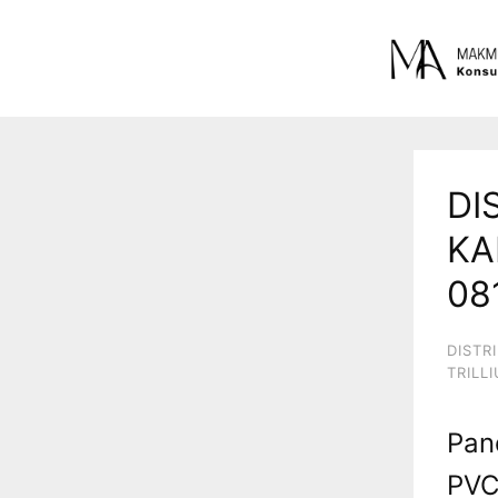
DI
KA
08
DISTR
TRILL
Pan
PVC