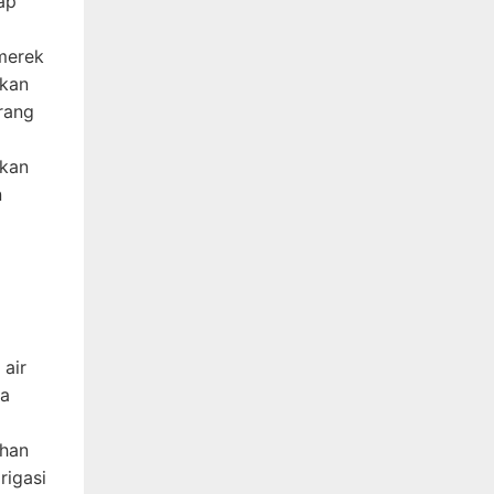
ap
merek
rkan
rang
akan
n
 air
ga
ahan
rigasi