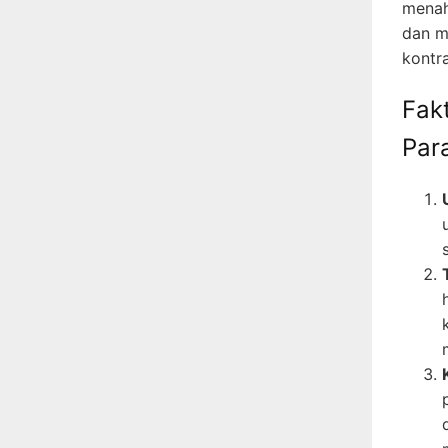
menaha
dan m
kontr
Fak
Par