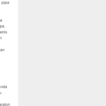
n pipa
ya
pa.
jenis
n
han
Anda
u
aralon