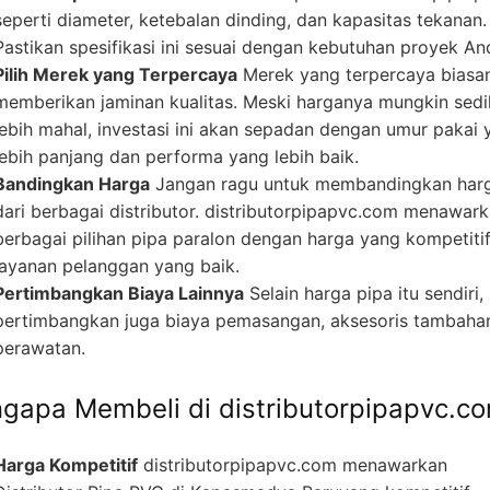
seperti diameter, ketebalan dinding, dan kapasitas tekanan.
Pastikan spesifikasi ini sesuai dengan kebutuhan proyek An
Pilih Merek yang Terpercaya
Merek yang terpercaya biasa
memberikan jaminan kualitas. Meski harganya mungkin sedi
lebih mahal, investasi ini akan sepadan dengan umur pakai 
lebih panjang dan performa yang lebih baik.
Bandingkan Harga
Jangan ragu untuk membandingkan har
dari berbagai distributor. distributorpipapvc.com menawar
berbagai pilihan pipa paralon dengan harga yang kompetiti
layanan pelanggan yang baik.
Pertimbangkan Biaya Lainnya
Selain harga pipa itu sendiri,
pertimbangkan juga biaya pemasangan, aksesoris tambaha
perawatan.
gapa Membeli di distributorpipapvc.c
Harga Kompetitif
distributorpipapvc.com menawarkan