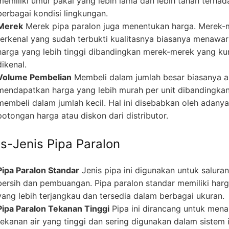
memiliki umur pakai yang lebih lama dan lebih tahan terhad
berbagai kondisi lingkungan.
Merek
Merek pipa paralon juga menentukan harga. Merek-
terkenal yang sudah terbukti kualitasnya biasanya menawa
harga yang lebih tinggi dibandingkan merek-merek yang ku
dikenal.
Volume Pembelian
Membeli dalam jumlah besar biasanya 
mendapatkan harga yang lebih murah per unit dibandingka
membeli dalam jumlah kecil. Hal ini disebabkan oleh adanya
potongan harga atau diskon dari distributor.
is-Jenis Pipa Paralon
Pipa Paralon Standar
Jenis pipa ini digunakan untuk saluran
bersih dan pembuangan. Pipa paralon standar memiliki har
yang lebih terjangkau dan tersedia dalam berbagai ukuran.
Pipa Paralon Tekanan Tinggi
Pipa ini dirancang untuk men
tekanan air yang tinggi dan sering digunakan dalam sistem i