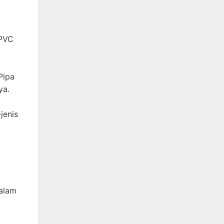
 PVC
Pipa
ya.
jenis
dalam