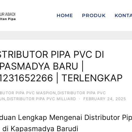
HOME
PRODUK
KONT
STRIBUTOR PIPA PVC DI
PASMADYA BARU |
1231652266 | TERLENGKAP
IBUTOR PIPA PVC MASPION,DISTRIBUTOR PIPA PVC
IUN,DISTRIBUTOR PIPA PVC MILLIARD
·
FEBRUARY 24, 2025
duan Lengkap Mengenai Distributor Pi
 di Kapasmadya Barudi