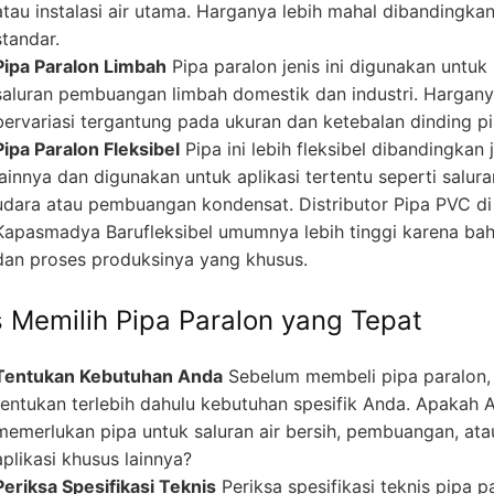
atau instalasi air utama. Harganya lebih mahal dibandingka
standar.
Pipa Paralon Limbah
Pipa paralon jenis ini digunakan untuk
saluran pembuangan limbah domestik dan industri. Hargan
bervariasi tergantung pada ukuran dan ketebalan dinding pi
Pipa Paralon Fleksibel
Pipa ini lebih fleksibel dibandingkan 
lainnya dan digunakan untuk aplikasi tertentu seperti salura
udara atau pembuangan kondensat. Distributor Pipa PVC di
Kapasmadya Barufleksibel umumnya lebih tinggi karena ba
dan proses produksinya yang khusus.
s Memilih Pipa Paralon yang Tepat
Tentukan Kebutuhan Anda
Sebelum membeli pipa paralon,
tentukan terlebih dahulu kebutuhan spesifik Anda. Apakah 
memerlukan pipa untuk saluran air bersih, pembuangan, ata
aplikasi khusus lainnya?
Periksa Spesifikasi Teknis
Periksa spesifikasi teknis pipa p