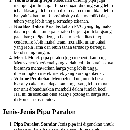
Tebal Dinding Pipa
Ketebalan dinding pipa juga
mempengaruhi harga. Pipa dengan dinding yang lebih
tebal biasanya lebih mahal karena membutuhkan lebih
banyak bahan untuk produksinya dan memiliki daya
tahan yang lebih tinggi terhadap tekanan.
Kualitas Bahan
Kualitas bahan PVC yang digunakan
dalam pembuatan pipa paralon berpengaruh langsung
pada harga. Pipa dengan bahan berkualitas tinggi
cenderung lebih mahal tetapi memiliki umur pakai
yang lebih lama dan lebih tahan terhadap berbagai
kondisi lingkungan.
Merek
Merek pipa paralon juga menentukan harga.
Merek-merek terkenal yang sudah terbukti kualitasnya
biasanya menawarkan harga yang lebih tinggi
dibandingkan merek-merek yang kurang dikenal.
Volume Pembelian
Membeli dalam jumlah besar
biasanya akan mendapatkan harga yang lebih murah
per unit dibandingkan membeli dalam jumlah kecil.
Hal ini disebabkan oleh adanya potongan harga atau
diskon dari distributor.
Jenis-Jenis Pipa Paralon
Pipa Paralon Standar
Jenis pipa ini digunakan untuk
saluran air bersih dan pembuangan. Pipa paralon