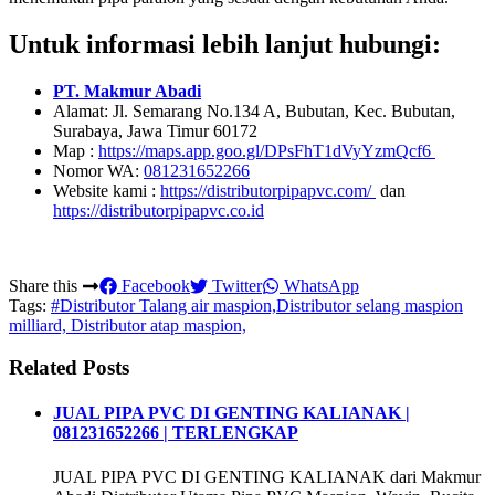
Untuk informasi lebih lanjut hubungi:
PT. Makmur Abadi
Alamat: Jl. Semarang No.134 A, Bubutan, Kec. Bubutan,
Surabaya, Jawa Timur 60172
Map :
https://maps.app.goo.gl/DPsFhT1dVyYzmQcf6
Nomor WA:
081231652266
Website kami :
https://distributorpipapvc.com/
dan
https://distributorpipapvc.co.id
Share this
Facebook
Twitter
WhatsApp
Tags:
#Distributor Talang air maspion,Distributor selang maspion
milliard, Distributor atap maspion,
Related Posts
JUAL PIPA PVC DI GENTING KALIANAK |
081231652266 | TERLENGKAP
JUAL PIPA PVC DI GENTING KALIANAK dari Makmur