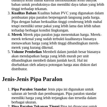
biasanya lebih mahal karena membutuhkan lebih banyak
bahan untuk produksinya dan memiliki daya tahan yang lebih
tinggi terhadap tekanan.
Kualitas Bahan
Kualitas bahan PVC yang digunakan dalam
pembuatan pipa paralon berpengaruh langsung pada harga.
Pipa dengan bahan berkualitas tinggi cenderung lebih mahal
tetapi memiliki umur pakai yang lebih lama dan lebih tahan
terhadap berbagai kondisi lingkungan.
Merek
Merek pipa paralon juga menentukan harga. Merek-
merek terkenal yang sudah terbukti kualitasnya biasanya
menawarkan harga yang lebih tinggi dibandingkan merek-
merek yang kurang dikenal.
Volume Pembelian
Membeli dalam jumlah besar biasanya
akan mendapatkan harga yang lebih murah per unit
dibandingkan membeli dalam jumlah kecil. Hal ini
disebabkan oleh adanya potongan harga atau diskon dari
distributor.
Jenis-Jenis Pipa Paralon
Pipa Paralon Standar
Jenis pipa ini digunakan untuk
saluran air bersih dan pembuangan. Pipa paralon standar
memiliki harga yang lebih terjangkau dan tersedia dalam
berbagai ukuran.
Pipa Paralon Tekanan Tinggi
Pipa ini dirancang untuk