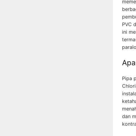
memeg
berbag
pembu
PVC d
ini m
terma
paralo
Apa
Pipa p
Chlori
instal
ketah
menaha
dan m
kontr