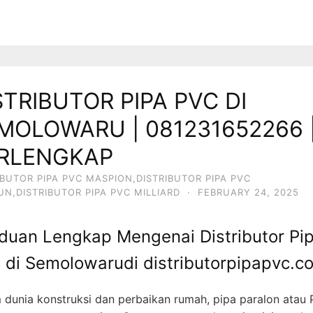
STRIBUTOR PIPA PVC DI
MOLOWARU | 081231652266 
RLENGKAP
IBUTOR PIPA PVC MASPION,DISTRIBUTOR PIPA PVC
IUN,DISTRIBUTOR PIPA PVC MILLIARD
·
FEBRUARY 24, 2025
duan Lengkap Mengenai Distributor Pi
 di Semolowarudi distributorpipapvc.c
 dunia konstruksi dan perbaikan rumah, pipa paralon atau