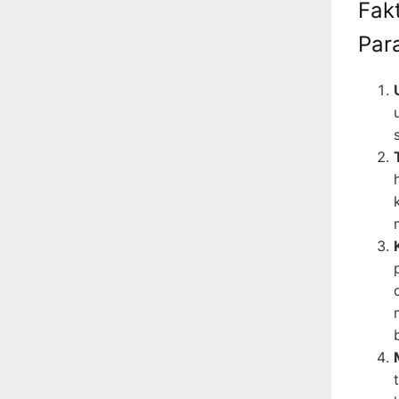
Fak
Par