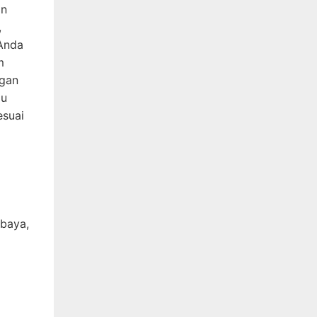
an
,
 Anda
m
ngan
gu
esuai
abaya,