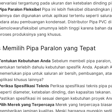
bervariasi tergantung pada ukuran dan ketebalan dinding pi
Pipa Paralon Fleksibel
Pipa ini lebih fleksibel dibandingkan 
lainnya dan digunakan untuk aplikasi tertentu seperti salura
udara atau pembuangan kondensat. Distributor Pipa PVC di
Semolowarufleksibel umumnya lebih tinggi karena bahan d
proses produksinya yang khusus.
s Memilih Pipa Paralon yang Tepat
Tentukan Kebutuhan Anda
Sebelum membeli pipa paralon,
tentukan terlebih dahulu kebutuhan spesifik Anda. Apakah 
memerlukan pipa untuk saluran air bersih, pembuangan, ata
aplikasi khusus lainnya?
Periksa Spesifikasi Teknis
Periksa spesifikasi teknis pipa p
seperti diameter, ketebalan dinding, dan kapasitas tekanan.
Pastikan spesifikasi ini sesuai dengan kebutuhan proyek An
Pilih Merek yang Terpercaya
Merek yang terpercaya biasa
memberikan jaminan kualitas. Meski harganya mungkin sedi