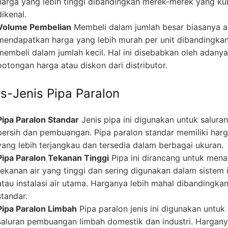
harga yang lebih tinggi dibandingkan merek-merek yang ku
dikenal.
Volume Pembelian
Membeli dalam jumlah besar biasanya 
mendapatkan harga yang lebih murah per unit dibandingka
membeli dalam jumlah kecil. Hal ini disebabkan oleh adanya
potongan harga atau diskon dari distributor.
is-Jenis Pipa Paralon
Pipa Paralon Standar
Jenis pipa ini digunakan untuk saluran
bersih dan pembuangan. Pipa paralon standar memiliki har
yang lebih terjangkau dan tersedia dalam berbagai ukuran.
Pipa Paralon Tekanan Tinggi
Pipa ini dirancang untuk men
tekanan air yang tinggi dan sering digunakan dalam sistem i
atau instalasi air utama. Harganya lebih mahal dibandingka
standar.
Pipa Paralon Limbah
Pipa paralon jenis ini digunakan untuk
saluran pembuangan limbah domestik dan industri. Hargan