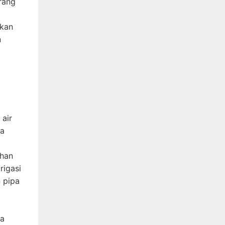
rang
akan
n
 air
ga
ahan
rigasi
n pipa
ya