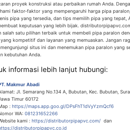
caran proyek konstruksi atau perbaikan rumah Anda. Deng
ami faktor-faktor yang mempengaruhi harga pipa paralon
jenis pipa yang tersedia, dan tips memilih pipa yang tepat,
membuat keputusan yang lebih bijak. distributorpipapvc.co
h salah satu pilihan terbaik untuk membeli pipa paralon de
 yang kompetitif dan layanan yang memuaskan. Jangan ra
 mengunjungi situs ini dan menemukan pipa paralon yang s
n kebutuhan Anda.
k informasi lebih lanjut hubungi:
PT. Makmur Abadi
Alamat: Jl. Semarang No.134 A, Bubutan, Kec. Bubutan, Sur
Jawa Timur 60172
Map :
https://maps.app.goo.gl/DPsFhT1dVyYzmQcf6
Nomor WA:
081231652266
Website kami :
https://distributorpipapvc.com/
dan
https://distributorpipapvc.co.id