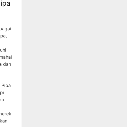
ipa
bagai
ipa,
uhi
 mahal
a dan
 Pipa
pi
ap
merek
rkan