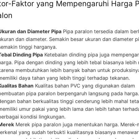
tor-Faktor yang Mempengaruhi Harga P
alon
Ukuran dan Diameter Pipa
Pipa paralon tersedia dalam ber
ukuran dan diameter. Semakin besar ukuran dan diameter p
semakin tinggi harganya.
Tebal Dinding Pipa
Ketebalan dinding pipa juga mempengar
harga. Pipa dengan dinding yang lebih tebal biasanya lebih
karena membutuhkan lebih banyak bahan untuk produksiny
memiliki daya tahan yang lebih tinggi terhadap tekanan.
Kualitas Bahan
Kualitas bahan PVC yang digunakan dalam
pembuatan pipa paralon berpengaruh langsung pada harga.
dengan bahan berkualitas tinggi cenderung lebih mahal teta
memiliki umur pakai yang lebih lama dan lebih tahan terhad
berbagai kondisi lingkungan.
Merek
Merek pipa paralon juga menentukan harga. Merek-
terkenal yang sudah terbukti kualitasnya biasanya menawa