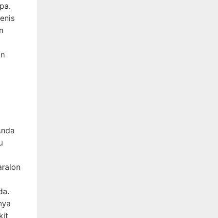
pa.
jenis
n
an
Anda
u
aralon
da.
nya
kit