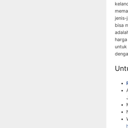
kelan
memah
jenis-
bisa 
adala
harga
untuk
denga
Untu