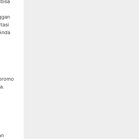
 bisa
ggan
tasi
 Anda
 promo
a.
an