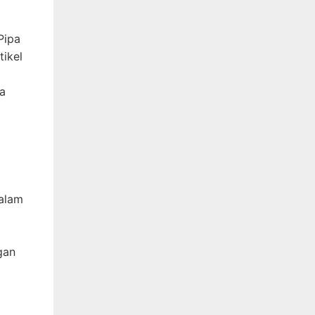
Pipa
ikel
pa
dalam
gan