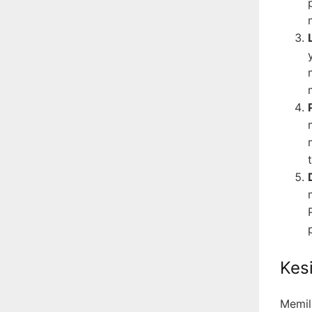
Kes
Memil