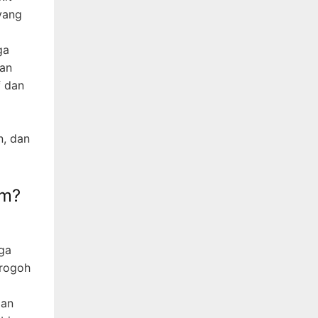
yang
ga
kan
f dan
n, dan
om?
gga
erogoh
ian