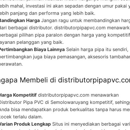
lebih mahal, investasi ini akan sepadan dengan umur pakai 
lebih panjang dan performa yang lebih baik.
Bandingkan Harga
Jangan ragu untuk membandingkan har
dari berbagai distributor. distributorpipapvc.com menawar
berbagai pilihan pipa paralon dengan harga yang kompetiti
layanan pelanggan yang baik.
Pertimbangkan Biaya Lainnya
Selain harga pipa itu sendiri,
pertimbangkan juga biaya pemasangan, aksesoris tambaha
perawatan.
gapa Membeli di distributorpipapvc.c
Harga Kompetitif
distributorpipapvc.com menawarkan
Distributor Pipa PVC di Semolowaruyang kompetitif, sehin
Anda bisa mendapatkan produk berkualitas tanpa harus m
kocek terlalu dalam.
Varian Produk Lengkap
Situs ini menyediakan berbagai var