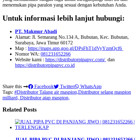
menemukan pipa paralon yang sesuai dengan kebutuhan Anda.
Untuk informasi lebih lanjut hubungi:
PT. Makmur Abadi
Alamat: Jl. Semarang No.134 A, Bubutan, Kec. Bubutan,
Surabaya, Jawa Timur 60172
Map :
https://maps.app.goo.gl/DPsFhT1dVyYzmQcf6
Nomor WA:
081231652266
Website kami :
https://distributorpipapvc.com/
dan
https://distributorpipapvc.co.id
Share this
Facebook
Twitter
WhatsApp
Tags:
#Distributor Talang air maspion,Distributor selang maspion
milliard, Distributor atap maspion,
Related Posts
JUAL PIPA PVC DI PANJANG JIWO | 081231652266 |