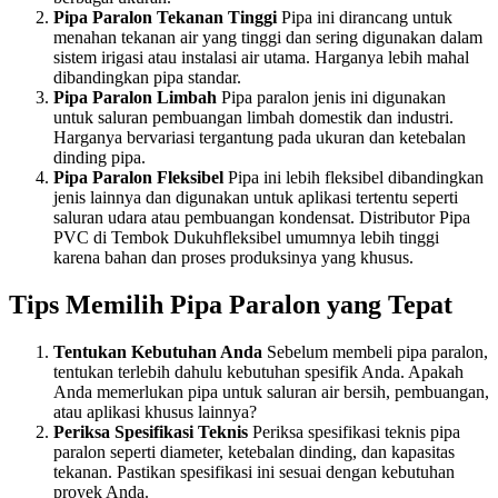
Pipa Paralon Tekanan Tinggi
Pipa ini dirancang untuk
menahan tekanan air yang tinggi dan sering digunakan dalam
sistem irigasi atau instalasi air utama. Harganya lebih mahal
dibandingkan pipa standar.
Pipa Paralon Limbah
Pipa paralon jenis ini digunakan
untuk saluran pembuangan limbah domestik dan industri.
Harganya bervariasi tergantung pada ukuran dan ketebalan
dinding pipa.
Pipa Paralon Fleksibel
Pipa ini lebih fleksibel dibandingkan
jenis lainnya dan digunakan untuk aplikasi tertentu seperti
saluran udara atau pembuangan kondensat. Distributor Pipa
PVC di Tembok Dukuhfleksibel umumnya lebih tinggi
karena bahan dan proses produksinya yang khusus.
Tips Memilih Pipa Paralon yang Tepat
Tentukan Kebutuhan Anda
Sebelum membeli pipa paralon,
tentukan terlebih dahulu kebutuhan spesifik Anda. Apakah
Anda memerlukan pipa untuk saluran air bersih, pembuangan,
atau aplikasi khusus lainnya?
Periksa Spesifikasi Teknis
Periksa spesifikasi teknis pipa
paralon seperti diameter, ketebalan dinding, dan kapasitas
tekanan. Pastikan spesifikasi ini sesuai dengan kebutuhan
proyek Anda.