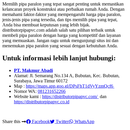
Memilih pipa paralon yang tepat sangat penting untuk memastikan
kelancaran proyek konstruksi atau perbaikan rumah Anda. Dengan
memahami faktor-faktor yang mempengaruhi harga pipa paralon,
jenis-jenis pipa yang tersedia, dan tips memilih pipa yang tepat,
Anda bisa membuat keputusan yang lebih bijak.
distributorpipapvc.com adalah salah satu pilihan terbaik untuk
membeli pipa paralon dengan harga yang kompetitif dan layanan
yang memuaskan. Jangan ragu untuk mengunjungi situs ini dan
menemukan pipa paralon yang sesuai dengan kebutuhan Anda.
Untuk informasi lebih lanjut hubungi:
PT. Makmur Abadi
Alamat: Jl. Semarang No.134 A, Bubutan, Kec. Bubutan,
Surabaya, Jawa Timur 60172
Map :
https://maps.app.goo.gl/DPsFhT1dVyYzmQcf6
Nomor WA:
081231652266
Website kami :
https://distributorpipapvc.com/
dan
https://distributorpipapvc.co.id
Share this
Facebook
Twitter
WhatsApp