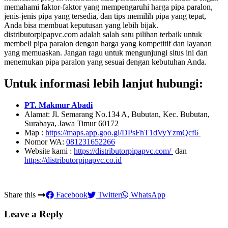
memahami faktor-faktor yang mempengaruhi harga pipa paralon,
jenis-jenis pipa yang tersedia, dan tips memilih pipa yang tepat,
Anda bisa membuat keputusan yang lebih bijak.
distributorpipapvc.com adalah salah satu pilihan terbaik untuk
membeli pipa paralon dengan harga yang kompetitif dan layanan
yang memuaskan. Jangan ragu untuk mengunjungi situs ini dan
menemukan pipa paralon yang sesuai dengan kebutuhan Anda.
Untuk informasi lebih lanjut hubungi:
PT. Makmur Abadi
Alamat: Jl. Semarang No.134 A, Bubutan, Kec. Bubutan,
Surabaya, Jawa Timur 60172
Map :
https://maps.app.goo.gl/DPsFhT1dVyYzmQcf6
Nomor WA:
081231652266
Website kami :
https://distributorpipapvc.com/
dan
https://distributorpipapvc.co.id
Share this
Facebook
Twitter
WhatsApp
Leave a Reply