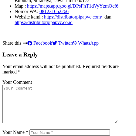
Bubutan, Surabaya, Jawa Timur 60172
Map :
https://maps.app.goo.gl/DPsFhT1dVyYzmQcf6
Nomor WA:
081231652266
Website kami :
https://distributorpipapvc.com/
dan
https://distributorpipapvc.co.id
Share this
Facebook
Twitter
WhatsApp
Leave a Reply
Your email address will not be published.
Required fields are
marked
*
Your Comment
Your Name
*