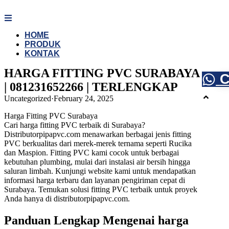
Skip
to
content
HOME
PRODUK
KONTAK
HARGA FITTING PVC SURABAYA
C
| 081231652266 | TERLENGKAP
Uncategorized
·
February 24, 2025
Harga Fitting PVC Surabaya
Cari harga fitting PVC terbaik di Surabaya?
Distributorpipapvc.com menawarkan berbagai jenis fitting
PVC berkualitas dari merek-merek ternama seperti Rucika
dan Maspion. Fitting PVC kami cocok untuk berbagai
kebutuhan plumbing, mulai dari instalasi air bersih hingga
saluran limbah. Kunjungi website kami untuk mendapatkan
informasi harga terbaru dan layanan pengiriman cepat di
Surabaya. Temukan solusi fitting PVC terbaik untuk proyek
Anda hanya di distributorpipapvc.com.
Panduan Lengkap Mengenai harga