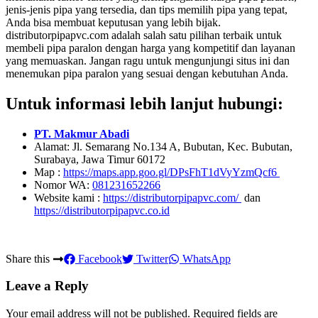
jenis-jenis pipa yang tersedia, dan tips memilih pipa yang tepat,
Anda bisa membuat keputusan yang lebih bijak.
distributorpipapvc.com adalah salah satu pilihan terbaik untuk
membeli pipa paralon dengan harga yang kompetitif dan layanan
yang memuaskan. Jangan ragu untuk mengunjungi situs ini dan
menemukan pipa paralon yang sesuai dengan kebutuhan Anda.
Untuk informasi lebih lanjut hubungi:
PT. Makmur Abadi
Alamat: Jl. Semarang No.134 A, Bubutan, Kec. Bubutan,
Surabaya, Jawa Timur 60172
Map :
https://maps.app.goo.gl/DPsFhT1dVyYzmQcf6
Nomor WA:
081231652266
Website kami :
https://distributorpipapvc.com/
dan
https://distributorpipapvc.co.id
Share this
Facebook
Twitter
WhatsApp
Leave a Reply
Your email address will not be published.
Required fields are