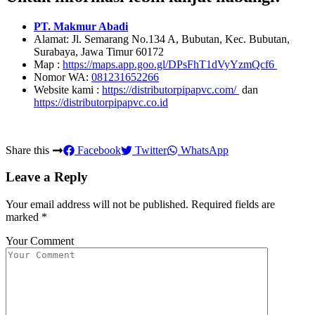
PT. Makmur Abadi
Alamat: Jl. Semarang No.134 A, Bubutan, Kec. Bubutan,
Surabaya, Jawa Timur 60172
Map :
https://maps.app.goo.gl/DPsFhT1dVyYzmQcf6
Nomor WA:
081231652266
Website kami :
https://distributorpipapvc.com/
dan
https://distributorpipapvc.co.id
Share this
Facebook
Twitter
WhatsApp
Leave a Reply
Your email address will not be published.
Required fields are
marked
*
Your Comment