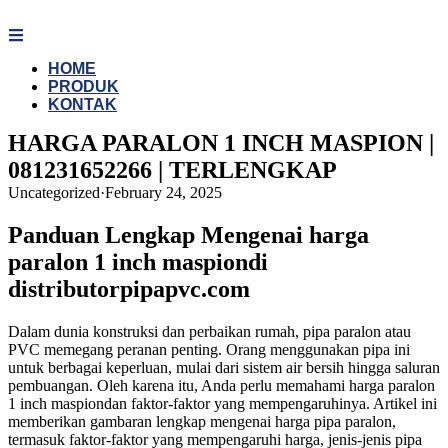
Skip
to
content
HOME
PRODUK
KONTAK
HARGA PARALON 1 INCH MASPION |
081231652266 | TERLENGKAP
Uncategorized
·
February 24, 2025
Panduan Lengkap Mengenai harga
paralon 1 inch maspiondi
distributorpipapvc.com
Dalam dunia konstruksi dan perbaikan rumah, pipa paralon atau
PVC memegang peranan penting. Orang menggunakan pipa ini
untuk berbagai keperluan, mulai dari sistem air bersih hingga saluran
pembuangan. Oleh karena itu, Anda perlu memahami harga paralon
1 inch maspiondan faktor-faktor yang mempengaruhinya. Artikel ini
memberikan gambaran lengkap mengenai harga pipa paralon,
termasuk faktor-faktor yang mempengaruhi harga, jenis-jenis pipa