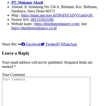
PT. Makmur Abadi
Alamat: Jl. Semarang No.134 A, Bubutan, Kec. Bubutan,
Surabaya, Jawa Timur 60172
Map :
https://maps.app.goo.gl/DPsFhT1dVyYzmQcf6
Nomor WA:
081231652266
Website kami :
https://distributorpipapvc.com/
dan
https://distributorpipapvc.co.id
Share this
Facebook
Twitter
WhatsApp
Leave a Reply
Your email address will not be published.
Required fields are
marked
*
Your Comment