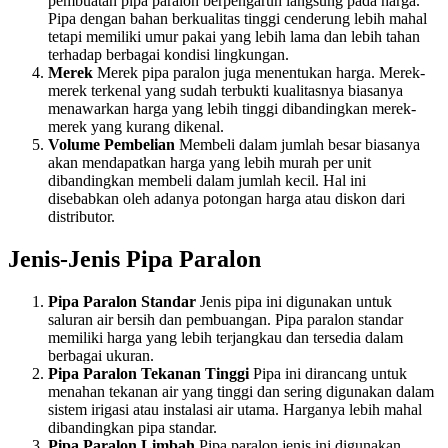
pembuatan pipa paralon berpengaruh langsung pada harga.
Pipa dengan bahan berkualitas tinggi cenderung lebih mahal
tetapi memiliki umur pakai yang lebih lama dan lebih tahan
terhadap berbagai kondisi lingkungan.
Merek
Merek pipa paralon juga menentukan harga. Merek-
merek terkenal yang sudah terbukti kualitasnya biasanya
menawarkan harga yang lebih tinggi dibandingkan merek-
merek yang kurang dikenal.
Volume Pembelian
Membeli dalam jumlah besar biasanya
akan mendapatkan harga yang lebih murah per unit
dibandingkan membeli dalam jumlah kecil. Hal ini
disebabkan oleh adanya potongan harga atau diskon dari
distributor.
Jenis-Jenis Pipa Paralon
Pipa Paralon Standar
Jenis pipa ini digunakan untuk
saluran air bersih dan pembuangan. Pipa paralon standar
memiliki harga yang lebih terjangkau dan tersedia dalam
berbagai ukuran.
Pipa Paralon Tekanan Tinggi
Pipa ini dirancang untuk
menahan tekanan air yang tinggi dan sering digunakan dalam
sistem irigasi atau instalasi air utama. Harganya lebih mahal
dibandingkan pipa standar.
Pipa Paralon Limbah
Pipa paralon jenis ini digunakan