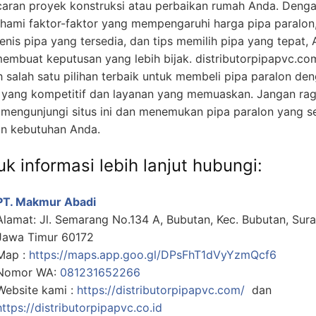
caran proyek konstruksi atau perbaikan rumah Anda. Deng
ami faktor-faktor yang mempengaruhi harga pipa paralon
jenis pipa yang tersedia, dan tips memilih pipa yang tepat,
membuat keputusan yang lebih bijak. distributorpipapvc.co
h salah satu pilihan terbaik untuk membeli pipa paralon de
 yang kompetitif dan layanan yang memuaskan. Jangan ra
 mengunjungi situs ini dan menemukan pipa paralon yang s
n kebutuhan Anda.
k informasi lebih lanjut hubungi:
PT. Makmur Abadi
Alamat: Jl. Semarang No.134 A, Bubutan, Kec. Bubutan, Sur
Jawa Timur 60172
Map :
https://maps.app.goo.gl/DPsFhT1dVyYzmQcf6
Nomor WA:
081231652266
Website kami :
https://distributorpipapvc.com/
dan
https://distributorpipapvc.co.id