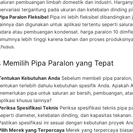
saluran pembuangan limbah domestik dan industri. Hargan
bervariasi tergantung pada ukuran dan ketebalan dinding pi
Pipa Paralon Fleksibel
Pipa ini lebih fleksibel dibandingkan 
lainnya dan digunakan untuk aplikasi tertentu seperti salura
udara atau pembuangan kondensat. harga paralon 10 dimfle
umumnya lebih tinggi karena bahan dan proses produksiny
khusus.
s Memilih Pipa Paralon yang Tepat
Tentukan Kebutuhan Anda
Sebelum membeli pipa paralon,
tentukan terlebih dahulu kebutuhan spesifik Anda. Apakah 
memerlukan pipa untuk saluran air bersih, pembuangan, ata
aplikasi khusus lainnya?
Periksa Spesifikasi Teknis
Periksa spesifikasi teknis pipa p
seperti diameter, ketebalan dinding, dan kapasitas tekanan.
Pastikan spesifikasi ini sesuai dengan kebutuhan proyek An
Pilih Merek yang Terpercaya
Merek yang terpercaya biasa