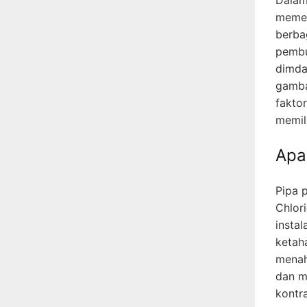
memeg
berbag
pembu
dimda
gamba
fakto
memil
Apa
Pipa p
Chlori
instal
ketah
menaha
dan m
kontr