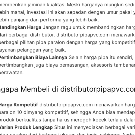
memberikan jaminan kualitas. Meski harganya mungkin sedi
lebih mahal, investasi ini akan sepadan dengan umur pakai 
lebih panjang dan performa yang lebih baik.
Bandingkan Harga
Jangan ragu untuk membandingkan har
dari berbagai distributor. distributorpipapvc.com menawar
berbagai pilihan pipa paralon dengan harga yang kompetiti
layanan pelanggan yang baik.
Pertimbangkan Biaya Lainnya
Selain harga pipa itu sendiri,
pertimbangkan juga biaya pemasangan, aksesoris tambaha
perawatan.
gapa Membeli di distributorpipapvc.c
Harga Kompetitif
distributorpipapvc.com menawarkan har
paralon 10 dimyang kompetitif, sehingga Anda bisa menda
produk berkualitas tanpa harus merogoh kocek terlalu dala
Varian Produk Lengkap
Situs ini menyediakan berbagai var
pipa paralon dari berbagai ukuran dan jenis, sehingga Anda