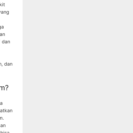
kit
yang
ga
kan
f dan
n, dan
om?
ga
patkan
m.
ian
 bisa