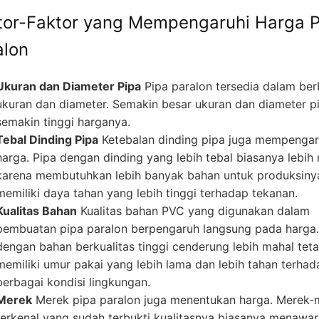
tor-Faktor yang Mempengaruhi Harga P
alon
Ukuran dan Diameter Pipa
Pipa paralon tersedia dalam ber
ukuran dan diameter. Semakin besar ukuran dan diameter p
semakin tinggi harganya.
Tebal Dinding Pipa
Ketebalan dinding pipa juga mempengar
harga. Pipa dengan dinding yang lebih tebal biasanya lebih
karena membutuhkan lebih banyak bahan untuk produksiny
memiliki daya tahan yang lebih tinggi terhadap tekanan.
Kualitas Bahan
Kualitas bahan PVC yang digunakan dalam
pembuatan pipa paralon berpengaruh langsung pada harga.
dengan bahan berkualitas tinggi cenderung lebih mahal teta
memiliki umur pakai yang lebih lama dan lebih tahan terhad
berbagai kondisi lingkungan.
Merek
Merek pipa paralon juga menentukan harga. Merek-
terkenal yang sudah terbukti kualitasnya biasanya menawa