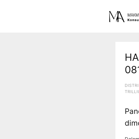
HA
08
DISTR
TRILL
Pan
dim
Dalam