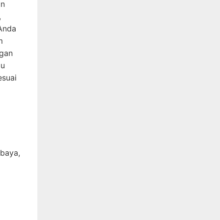
an
,
 Anda
m
ngan
gu
esuai
abaya,