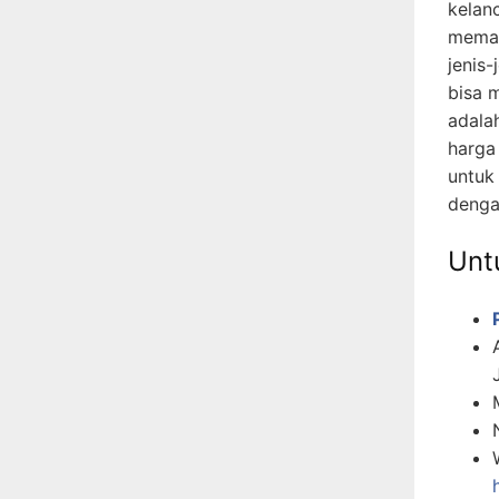
kelan
memah
jenis-
bisa 
adala
harga
untuk
denga
Untu