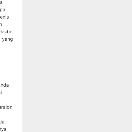
ya
pa.
jenis
n
ksibel
a yang
Anda
u
aralon
da.
nya