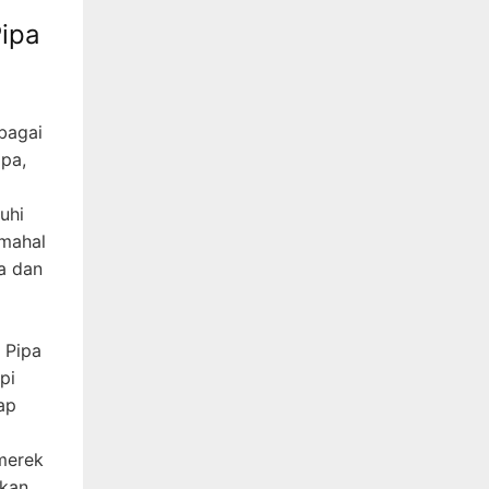
ipa
bagai
ipa,
uhi
 mahal
a dan
 Pipa
pi
ap
merek
rkan