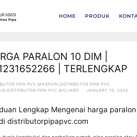
HOME
PRODUK
KONT
RGA PARALON 10 DIM |
1231652266 | TERLENGKAP
IBUTOR PIPA PVC MASPION,DISTRIBUTOR PIPA PVC
IUN,DISTRIBUTOR PIPA PVC MILLIARD
·
JANUARY 19, 2025
duan Lengkap Mengenai harga paralon
di distributorpipapvc.com
 dunia konstruksi dan perbaikan rumah, pipa paralon atau