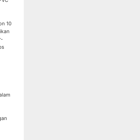
on 10
ikan
r-
ps
dalam
gan