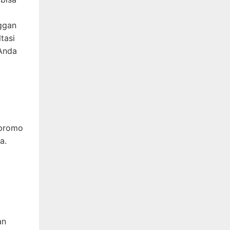
ggan
tasi
 Anda
 promo
a.
an