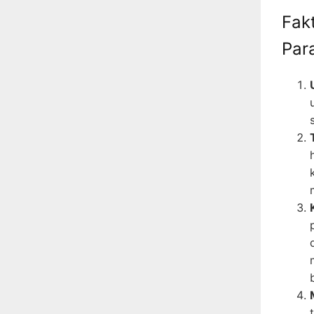
Fak
Par