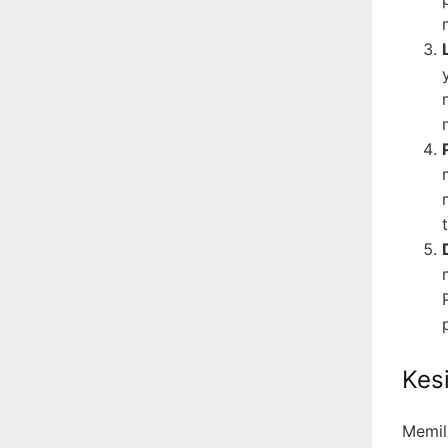
Kes
Memil