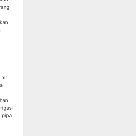
rang
akan
n
 air
ga
ahan
rigasi
n pipa