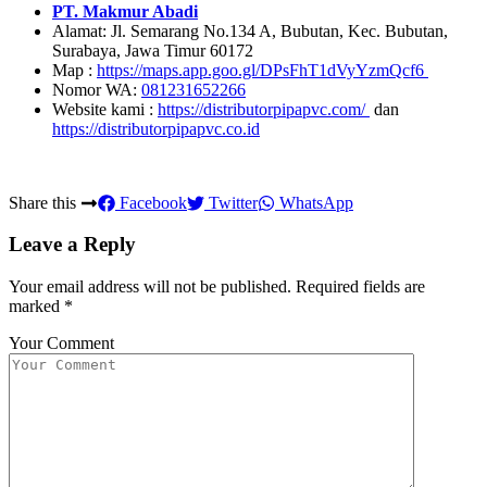
PT. Makmur Abadi
Alamat: Jl. Semarang No.134 A, Bubutan, Kec. Bubutan,
Surabaya, Jawa Timur 60172
Map :
https://maps.app.goo.gl/DPsFhT1dVyYzmQcf6
Nomor WA:
081231652266
Website kami :
https://distributorpipapvc.com/
dan
https://distributorpipapvc.co.id
Share this
Facebook
Twitter
WhatsApp
Leave a Reply
Your email address will not be published.
Required fields are
marked
*
Your Comment