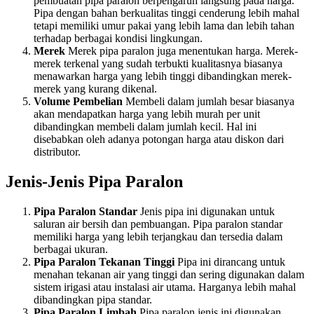
pembuatan pipa paralon berpengaruh langsung pada harga.
Pipa dengan bahan berkualitas tinggi cenderung lebih mahal
tetapi memiliki umur pakai yang lebih lama dan lebih tahan
terhadap berbagai kondisi lingkungan.
Merek
Merek pipa paralon juga menentukan harga. Merek-
merek terkenal yang sudah terbukti kualitasnya biasanya
menawarkan harga yang lebih tinggi dibandingkan merek-
merek yang kurang dikenal.
Volume Pembelian
Membeli dalam jumlah besar biasanya
akan mendapatkan harga yang lebih murah per unit
dibandingkan membeli dalam jumlah kecil. Hal ini
disebabkan oleh adanya potongan harga atau diskon dari
distributor.
Jenis-Jenis Pipa Paralon
Pipa Paralon Standar
Jenis pipa ini digunakan untuk
saluran air bersih dan pembuangan. Pipa paralon standar
memiliki harga yang lebih terjangkau dan tersedia dalam
berbagai ukuran.
Pipa Paralon Tekanan Tinggi
Pipa ini dirancang untuk
menahan tekanan air yang tinggi dan sering digunakan dalam
sistem irigasi atau instalasi air utama. Harganya lebih mahal
dibandingkan pipa standar.
Pipa Paralon Limbah
Pipa paralon jenis ini digunakan