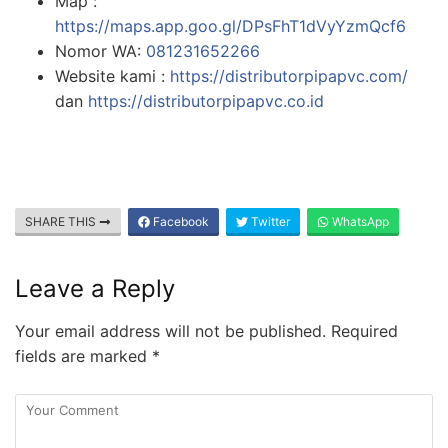
Map :
https://maps.app.goo.gl/DPsFhT1dVyYzmQcf6
Nomor WA:
081231652266
Website kami :
https://distributorpipapvc.com/
dan
https://distributorpipapvc.co.id
SHARE THIS
Facebook
Twitter
WhatsApp
Leave a Reply
Your email address will not be published.
Required
fields are marked
*