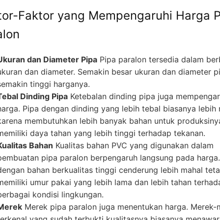
tor-Faktor yang Mempengaruhi Harga P
alon
Ukuran dan Diameter Pipa
Pipa paralon tersedia dalam ber
ukuran dan diameter. Semakin besar ukuran dan diameter p
semakin tinggi harganya.
Tebal Dinding Pipa
Ketebalan dinding pipa juga mempengar
harga. Pipa dengan dinding yang lebih tebal biasanya lebih
karena membutuhkan lebih banyak bahan untuk produksiny
memiliki daya tahan yang lebih tinggi terhadap tekanan.
Kualitas Bahan
Kualitas bahan PVC yang digunakan dalam
pembuatan pipa paralon berpengaruh langsung pada harga.
dengan bahan berkualitas tinggi cenderung lebih mahal teta
memiliki umur pakai yang lebih lama dan lebih tahan terhad
berbagai kondisi lingkungan.
Merek
Merek pipa paralon juga menentukan harga. Merek-
terkenal yang sudah terbukti kualitasnya biasanya menawa