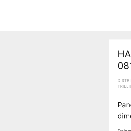
HA
08
DISTR
TRILL
Pan
dim
Dalam