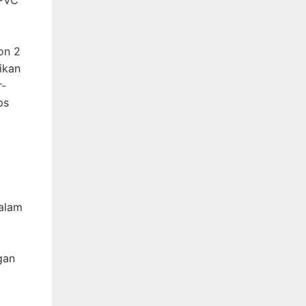
on 2
ikan
r-
ps
dalam
gan