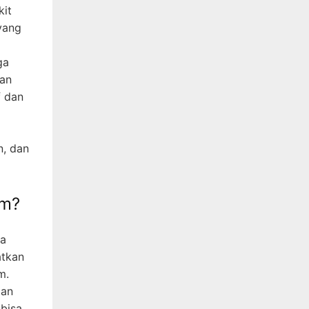
kit
yang
ga
kan
f dan
n, dan
om?
ga
atkan
m.
ian
 bisa