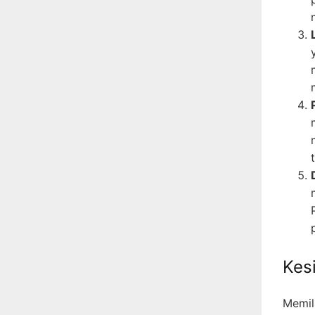
Kes
Memil