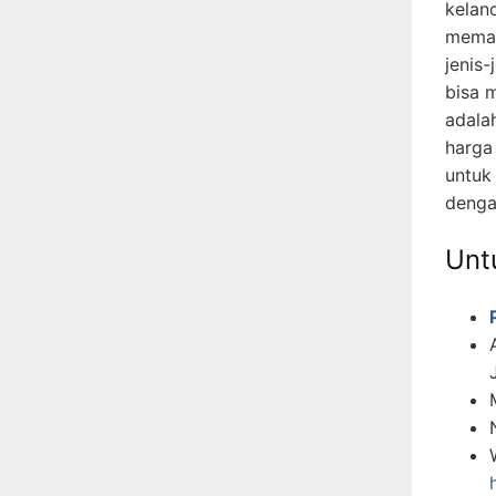
kelan
memah
jenis-
bisa 
adala
harga
untuk
denga
Untu