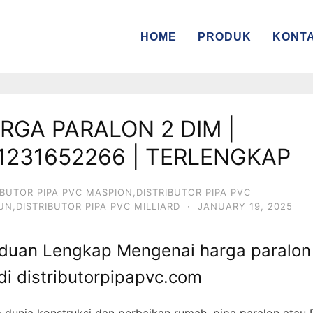
HOME
PRODUK
KONT
RGA PARALON 2 DIM |
1231652266 | TERLENGKAP
IBUTOR PIPA PVC MASPION,DISTRIBUTOR PIPA PVC
IUN,DISTRIBUTOR PIPA PVC MILLIARD
·
JANUARY 19, 2025
duan Lengkap Mengenai harga paralon
di distributorpipapvc.com
 dunia konstruksi dan perbaikan rumah, pipa paralon atau