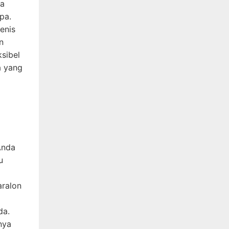
ya
pa.
jenis
n
sibel
a yang
Anda
u
aralon
da.
nya