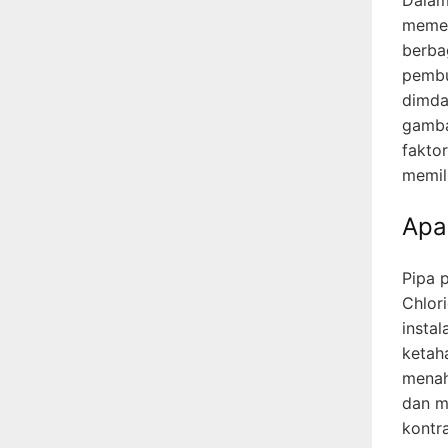
memeg
berbag
pembu
dimda
gamba
fakto
memil
Apa
Pipa p
Chlori
instal
ketah
menaha
dan m
kontr