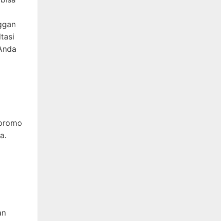
ggan
tasi
 Anda
 promo
a.
an