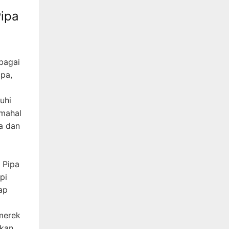
ipa
bagai
ipa,
uhi
 mahal
a dan
 Pipa
pi
ap
merek
rkan