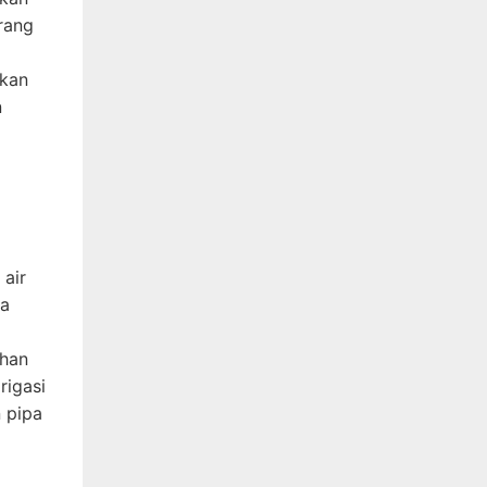
rang
akan
n
 air
ga
ahan
rigasi
n pipa