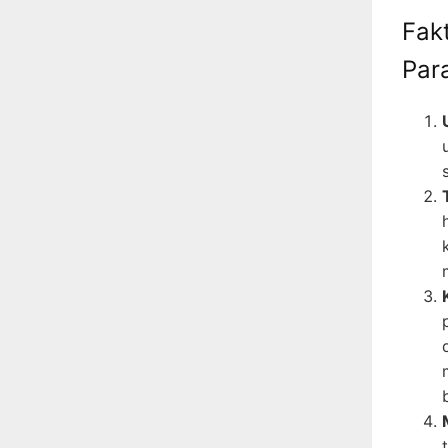
Fak
Par