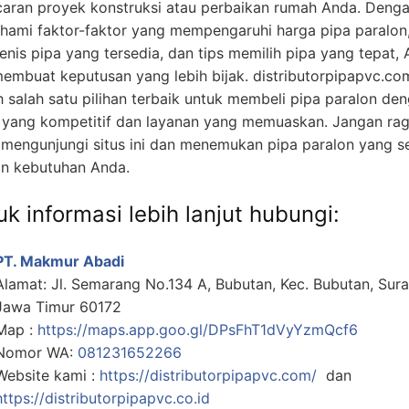
caran proyek konstruksi atau perbaikan rumah Anda. Deng
ami faktor-faktor yang mempengaruhi harga pipa paralon
jenis pipa yang tersedia, dan tips memilih pipa yang tepat,
membuat keputusan yang lebih bijak. distributorpipapvc.co
h salah satu pilihan terbaik untuk membeli pipa paralon de
 yang kompetitif dan layanan yang memuaskan. Jangan ra
 mengunjungi situs ini dan menemukan pipa paralon yang s
n kebutuhan Anda.
k informasi lebih lanjut hubungi:
PT. Makmur Abadi
Alamat: Jl. Semarang No.134 A, Bubutan, Kec. Bubutan, Sur
Jawa Timur 60172
Map :
https://maps.app.goo.gl/DPsFhT1dVyYzmQcf6
Nomor WA:
081231652266
Website kami :
https://distributorpipapvc.com/
dan
https://distributorpipapvc.co.id