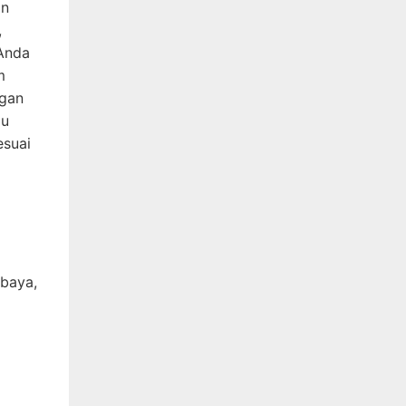
an
,
 Anda
m
ngan
gu
esuai
abaya,