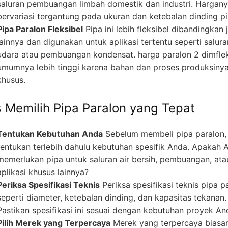
saluran pembuangan limbah domestik dan industri. Hargan
bervariasi tergantung pada ukuran dan ketebalan dinding pi
Pipa Paralon Fleksibel
Pipa ini lebih fleksibel dibandingkan 
lainnya dan digunakan untuk aplikasi tertentu seperti salura
udara atau pembuangan kondensat. harga paralon 2 dimflek
umumnya lebih tinggi karena bahan dan proses produksiny
khusus.
s Memilih Pipa Paralon yang Tepat
Tentukan Kebutuhan Anda
Sebelum membeli pipa paralon,
tentukan terlebih dahulu kebutuhan spesifik Anda. Apakah 
memerlukan pipa untuk saluran air bersih, pembuangan, ata
aplikasi khusus lainnya?
Periksa Spesifikasi Teknis
Periksa spesifikasi teknis pipa p
seperti diameter, ketebalan dinding, dan kapasitas tekanan.
Pastikan spesifikasi ini sesuai dengan kebutuhan proyek An
Pilih Merek yang Terpercaya
Merek yang terpercaya biasa