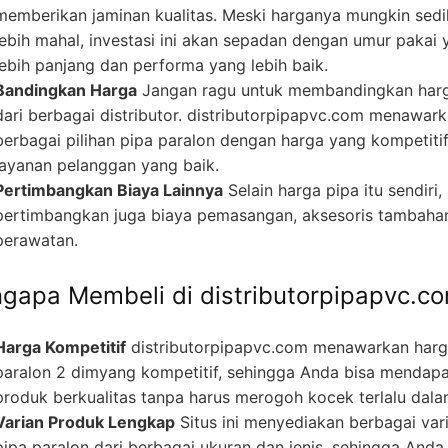
memberikan jaminan kualitas. Meski harganya mungkin sedi
lebih mahal, investasi ini akan sepadan dengan umur pakai 
lebih panjang dan performa yang lebih baik.
Bandingkan Harga
Jangan ragu untuk membandingkan har
dari berbagai distributor. distributorpipapvc.com menawar
berbagai pilihan pipa paralon dengan harga yang kompetiti
layanan pelanggan yang baik.
Pertimbangkan Biaya Lainnya
Selain harga pipa itu sendiri,
pertimbangkan juga biaya pemasangan, aksesoris tambaha
perawatan.
gapa Membeli di distributorpipapvc.c
Harga Kompetitif
distributorpipapvc.com menawarkan har
paralon 2 dimyang kompetitif, sehingga Anda bisa mendap
produk berkualitas tanpa harus merogoh kocek terlalu dala
Varian Produk Lengkap
Situs ini menyediakan berbagai var
pipa paralon dari berbagai ukuran dan jenis, sehingga Anda