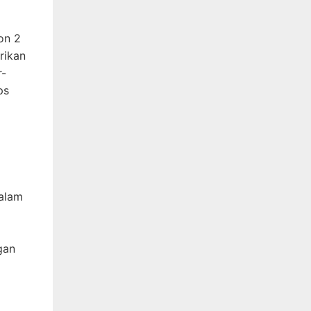
on 2
rikan
r-
ps
dalam
gan