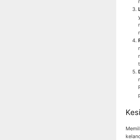
Kes
Memil
kelan