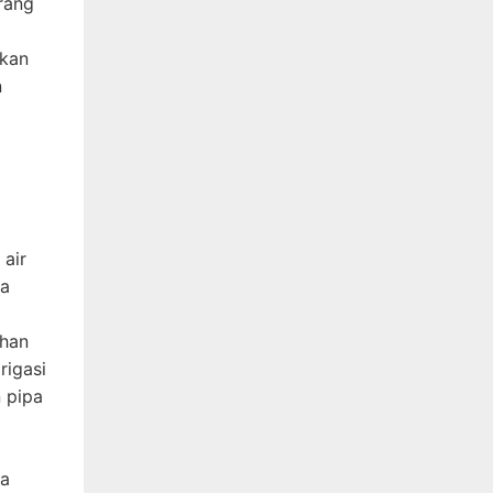
rang
akan
n
 air
ga
ahan
rigasi
n pipa
ya