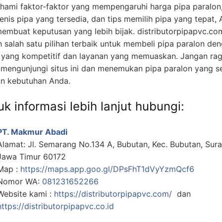
ami faktor-faktor yang mempengaruhi harga pipa paralon
jenis pipa yang tersedia, dan tips memilih pipa yang tepat,
membuat keputusan yang lebih bijak. distributorpipapvc.co
h salah satu pilihan terbaik untuk membeli pipa paralon de
 yang kompetitif dan layanan yang memuaskan. Jangan ra
 mengunjungi situs ini dan menemukan pipa paralon yang s
n kebutuhan Anda.
k informasi lebih lanjut hubungi:
PT. Makmur Abadi
Alamat: Jl. Semarang No.134 A, Bubutan, Kec. Bubutan, Sur
Jawa Timur 60172
Map :
https://maps.app.goo.gl/DPsFhT1dVyYzmQcf6
Nomor WA:
081231652266
Website kami :
https://distributorpipapvc.com/
dan
https://distributorpipapvc.co.id