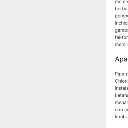
memeg
berbag
pembu
inchi
gamba
fakto
memil
Apa
Pipa p
Chlori
instal
ketah
menaha
dan m
kontr