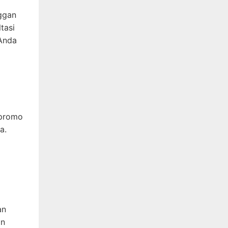
ggan
tasi
 Anda
 promo
a.
an
an