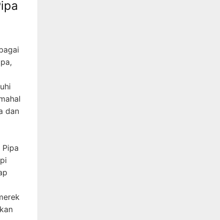
ipa
bagai
ipa,
uhi
 mahal
a dan
 Pipa
pi
ap
merek
rkan