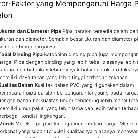
tor-Faktor yang Mempengaruhi Harga P
alon
Ukuran dan Diameter Pipa
Pipa paralon tersedia dalam ber
ukuran dan diameter. Semakin besar ukuran dan diameter p
semakin tinggi harganya.
Tebal Dinding Pipa
Ketebalan dinding pipa juga mempengar
harga. Pipa dengan dinding yang lebih tebal biasanya lebih
karena membutuhkan lebih banyak bahan untuk produksiny
memiliki daya tahan yang lebih tinggi terhadap tekanan.
Kualitas Bahan
Kualitas bahan PVC yang digunakan dalam
pembuatan pipa paralon berpengaruh langsung pada harga.
dengan bahan berkualitas tinggi cenderung lebih mahal teta
memiliki umur pakai yang lebih lama dan lebih tahan terhad
berbagai kondisi lingkungan.
Merek
Merek pipa paralon juga menentukan harga. Merek-
terkenal yang sudah terbukti kualitasnya biasanya menawa