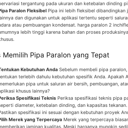
bervariasi tergantung pada ukuran dan ketebalan dinding pi
Pipa Paralon Fleksibel
Pipa ini lebih fleksibel dibandingkan 
lainnya dan digunakan untuk aplikasi tertentu seperti salura
udara atau pembuangan kondensat. harga paralon 2 inchifle
umumnya lebih tinggi karena bahan dan proses produksiny
khusus.
s Memilih Pipa Paralon yang Tepat
Tentukan Kebutuhan Anda
Sebelum membeli pipa paralon,
tentukan terlebih dahulu kebutuhan spesifik Anda. Apakah 
memerlukan pipa untuk saluran air bersih, pembuangan, ata
aplikasi khusus lainnya?
Periksa Spesifikasi Teknis
Periksa spesifikasi teknis pipa p
seperti diameter, ketebalan dinding, dan kapasitas tekanan.
Pastikan spesifikasi ini sesuai dengan kebutuhan proyek An
Pilih Merek yang Terpercaya
Merek yang terpercaya biasa
memberikan jaminan kualitas. Meski harganya mungkin sedi