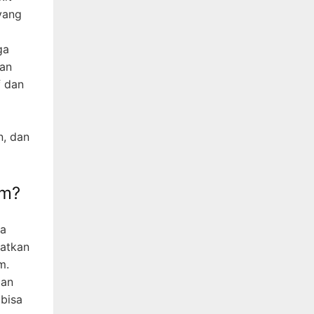
yang
ga
kan
f dan
n, dan
om?
ga
patkan
m.
ian
 bisa