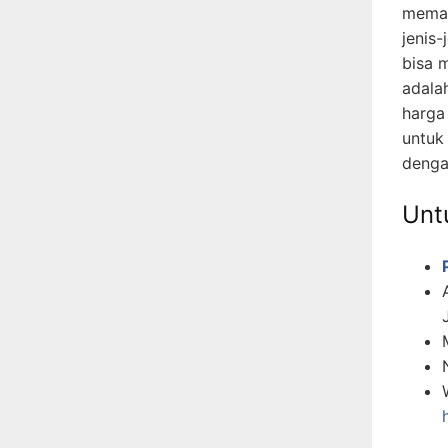
memah
jenis-
bisa 
adala
harga
untuk
denga
Untu