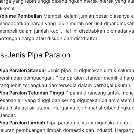
harga yang lebih tinggi dibandingkan merek-merek yang ku
dikenal.
Volume Pembelian
Membeli dalam jumlah besar biasanya 
mendapatkan harga yang lebih murah per unit dibandingka
membeli dalam jumlah kecil. Hal ini disebabkan oleh adanya
potongan harga atau diskon dari distributor.
is-Jenis Pipa Paralon
Pipa Paralon Standar
Jenis pipa ini digunakan untuk saluran
bersih dan pembuangan. Pipa paralon standar memiliki har
yang lebih terjangkau dan tersedia dalam berbagai ukuran.
Pipa Paralon Tekanan Tinggi
Pipa ini dirancang untuk men
tekanan air yang tinggi dan sering digunakan dalam sistem i
atau instalasi air utama. Harganya lebih mahal dibandingka
standar.
Pipa Paralon Limbah
Pipa paralon jenis ini digunakan untuk
saluran pembuangan limbah domestik dan industri. Hargan