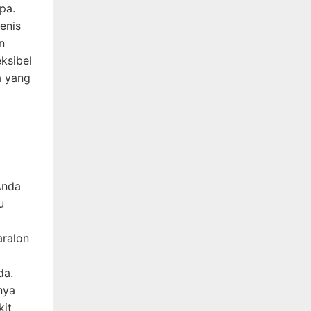
pa.
jenis
n
ksibel
a yang
Anda
u
aralon
da.
nya
kit