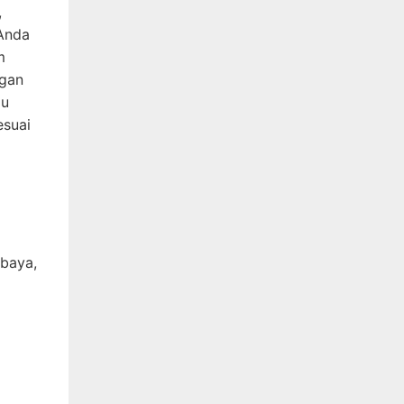
,
 Anda
m
ngan
gu
esuai
abaya,