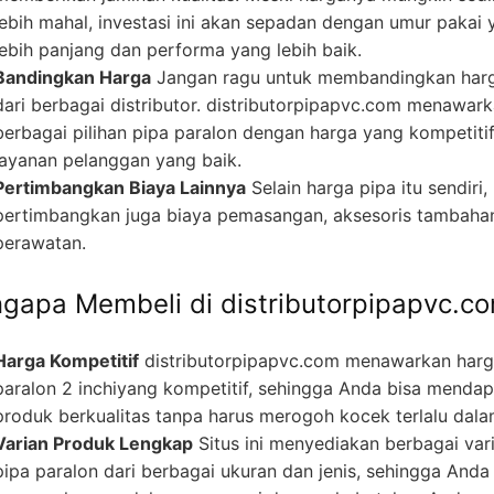
lebih mahal, investasi ini akan sepadan dengan umur pakai 
lebih panjang dan performa yang lebih baik.
Bandingkan Harga
Jangan ragu untuk membandingkan har
dari berbagai distributor. distributorpipapvc.com menawar
berbagai pilihan pipa paralon dengan harga yang kompetiti
layanan pelanggan yang baik.
Pertimbangkan Biaya Lainnya
Selain harga pipa itu sendiri,
pertimbangkan juga biaya pemasangan, aksesoris tambaha
perawatan.
gapa Membeli di distributorpipapvc.c
Harga Kompetitif
distributorpipapvc.com menawarkan har
paralon 2 inchiyang kompetitif, sehingga Anda bisa menda
produk berkualitas tanpa harus merogoh kocek terlalu dala
Varian Produk Lengkap
Situs ini menyediakan berbagai var
pipa paralon dari berbagai ukuran dan jenis, sehingga Anda