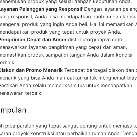
menemukan produk yang sesuai dengan kebutuhan Anda.
Layanan Pelanggan yang Responsif
Dengan layanan pelan
yang responsif, Anda bisa mendapatkan bantuan dan konsul
mengenai produk yang ingin Anda beli. Hal ini memastikan
mendapatkan produk yang tepat untuk proyek Anda.
Pengiriman Cepat dan Aman
distributorpipapvc.com
menawarkan layanan pengiriman yang cepat dan aman,
memastikan produk sampai di tangan Anda dalam kondisi
terbaik.
Diskon dan Promo Menarik
Terdapat berbagai diskon dan
menarik yang bisa Anda manfaatkan untuk menghemat biay
Pastikan Anda selalu memeriksa situs untuk mendapatkan
penawaran terbaik.
impulan
ih pipa paralon yang tepat sangat penting untuk memastik
caran proyek konstruksi atau perbaikan rumah Anda. Deng