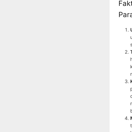
Fak
Par