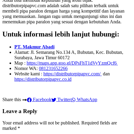
Anda bisa membuat keputusan yang lebih bijak.
distributorpipapvc.com adalah salah satu pilihan terbaik untuk
membeli pipa paralon dengan harga yang kompetitif dan layanan
yang memuaskan. Jangan ragu untuk mengunjungi situs ini dan
menemukan pipa paralon yang sesuai dengan kebutuhan Anda.
Untuk informasi lebih lanjut hubungi:
PT. Makmur Abadi
Alamat: Jl. Semarang No.134 A, Bubutan, Kec. Bubutan,
Surabaya, Jawa Timur 60172
Map :
https://maps.app.goo.gl/DPsFhT1dVyYzmQcf6
Nomor WA:
081231652266
Website kami :
https://distributorpipapvc.com/
dan
https://distributorpipapvc.co.id
Share this
Facebook
Twitter
WhatsApp
Leave a Reply
Your email address will not be published.
Required fields are
marked
*