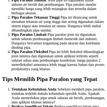
Pipa Paralon Standar
Jenis pipa ini digunakan untuk
saluran air bersih dan pembuangan. Pipa paralon standar
memiliki harga yang lebih terjangkau dan tersedia dalam
berbagai ukuran.
Pipa Paralon Tekanan Tinggi
Pipa ini dirancang untuk
menahan tekanan air yang tinggi dan sering digunakan dalam
sistem irigasi atau instalasi air utama. Harganya lebih mahal
dibandingkan pipa standar.
Pipa Paralon Limbah
Pipa paralon jenis ini digunakan
untuk saluran pembuangan limbah domestik dan industri.
Harganya bervariasi tergantung pada ukuran dan ketebalan
dinding pipa.
Pipa Paralon Fleksibel
Pipa ini lebih fleksibel dibandingkan
jenis lainnya dan digunakan untuk aplikasi tertentu seperti
saluran udara atau pembuangan kondensat. harga paralon 2
meterfleksibel umumnya lebih tinggi karena bahan dan proses
produksinya yang khusus.
Tips Memilih Pipa Paralon yang Tepat
Tentukan Kebutuhan Anda
Sebelum membeli pipa paralon,
tentukan terlebih dahulu kebutuhan spesifik Anda. Apakah
Anda memerlukan pipa untuk saluran air bersih, pembuangan,
atau aplikasi khusus lainnya?
Periksa Spesifikasi Teknis
Periksa spesifikasi teknis pipa