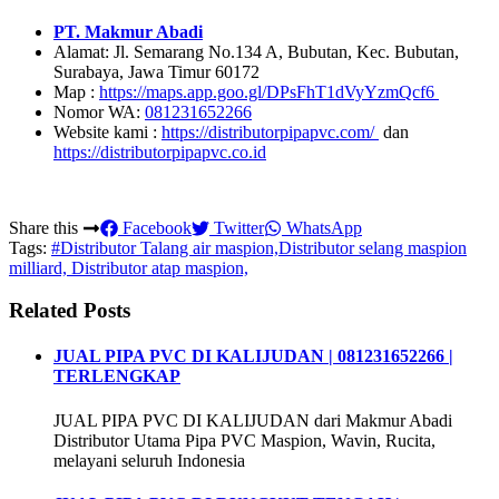
PT. Makmur Abadi
Alamat: Jl. Semarang No.134 A, Bubutan, Kec. Bubutan,
Surabaya, Jawa Timur 60172
Map :
https://maps.app.goo.gl/DPsFhT1dVyYzmQcf6
Nomor WA:
081231652266
Website kami :
https://distributorpipapvc.com/
dan
https://distributorpipapvc.co.id
Share this
Facebook
Twitter
WhatsApp
Tags:
#Distributor Talang air maspion,Distributor selang maspion
milliard, Distributor atap maspion,
Related Posts
JUAL PIPA PVC DI KALIJUDAN | 081231652266 |
TERLENGKAP
JUAL PIPA PVC DI KALIJUDAN dari Makmur Abadi
Distributor Utama Pipa PVC Maspion, Wavin, Rucita,
melayani seluruh Indonesia