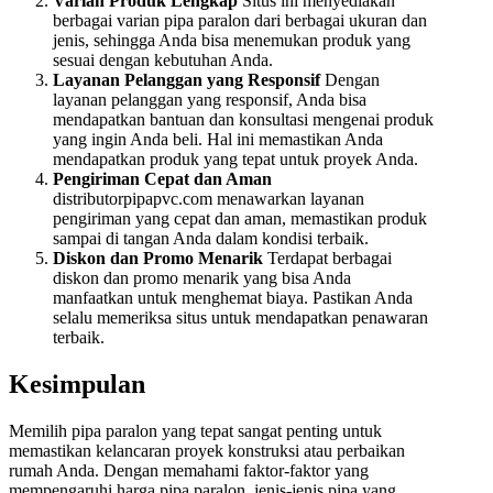
Varian Produk Lengkap
Situs ini menyediakan
berbagai varian pipa paralon dari berbagai ukuran dan
jenis, sehingga Anda bisa menemukan produk yang
sesuai dengan kebutuhan Anda.
Layanan Pelanggan yang Responsif
Dengan
layanan pelanggan yang responsif, Anda bisa
mendapatkan bantuan dan konsultasi mengenai produk
yang ingin Anda beli. Hal ini memastikan Anda
mendapatkan produk yang tepat untuk proyek Anda.
Pengiriman Cepat dan Aman
distributorpipapvc.com menawarkan layanan
pengiriman yang cepat dan aman, memastikan produk
sampai di tangan Anda dalam kondisi terbaik.
Diskon dan Promo Menarik
Terdapat berbagai
diskon dan promo menarik yang bisa Anda
manfaatkan untuk menghemat biaya. Pastikan Anda
selalu memeriksa situs untuk mendapatkan penawaran
terbaik.
Kesimpulan
Memilih pipa paralon yang tepat sangat penting untuk
memastikan kelancaran proyek konstruksi atau perbaikan
rumah Anda. Dengan memahami faktor-faktor yang
mempengaruhi harga pipa paralon, jenis-jenis pipa yang