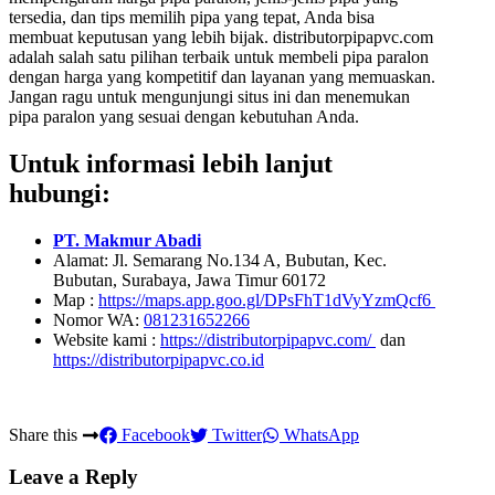
tersedia, dan tips memilih pipa yang tepat, Anda bisa
membuat keputusan yang lebih bijak. distributorpipapvc.com
adalah salah satu pilihan terbaik untuk membeli pipa paralon
dengan harga yang kompetitif dan layanan yang memuaskan.
Jangan ragu untuk mengunjungi situs ini dan menemukan
pipa paralon yang sesuai dengan kebutuhan Anda.
Untuk informasi lebih lanjut
hubungi:
PT. Makmur Abadi
Alamat: Jl. Semarang No.134 A, Bubutan, Kec.
Bubutan, Surabaya, Jawa Timur 60172
Map :
https://maps.app.goo.gl/DPsFhT1dVyYzmQcf6
Nomor WA:
081231652266
Website kami :
https://distributorpipapvc.com/
dan
https://distributorpipapvc.co.id
Share this
Facebook
Twitter
WhatsApp
Leave a Reply