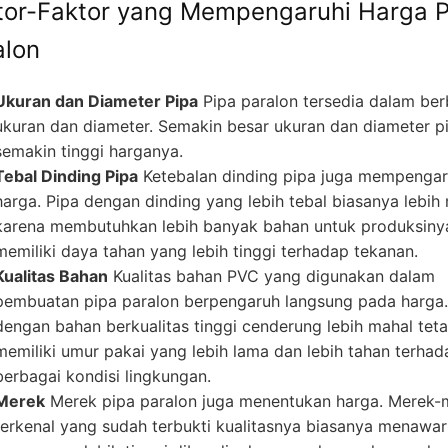
tor-Faktor yang Mempengaruhi Harga P
alon
Ukuran dan Diameter Pipa
Pipa paralon tersedia dalam ber
ukuran dan diameter. Semakin besar ukuran dan diameter p
semakin tinggi harganya.
Tebal Dinding Pipa
Ketebalan dinding pipa juga mempengar
harga. Pipa dengan dinding yang lebih tebal biasanya lebih
karena membutuhkan lebih banyak bahan untuk produksiny
memiliki daya tahan yang lebih tinggi terhadap tekanan.
Kualitas Bahan
Kualitas bahan PVC yang digunakan dalam
pembuatan pipa paralon berpengaruh langsung pada harga.
dengan bahan berkualitas tinggi cenderung lebih mahal teta
memiliki umur pakai yang lebih lama dan lebih tahan terhad
berbagai kondisi lingkungan.
Merek
Merek pipa paralon juga menentukan harga. Merek-
terkenal yang sudah terbukti kualitasnya biasanya menawa