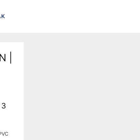
AK
N |
 3
 PVC