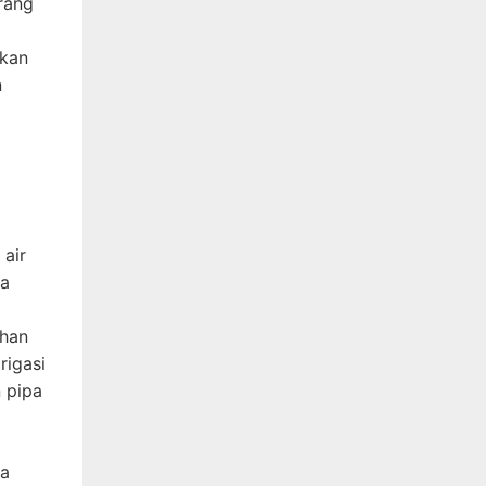
rang
akan
n
 air
ga
ahan
rigasi
n pipa
ya