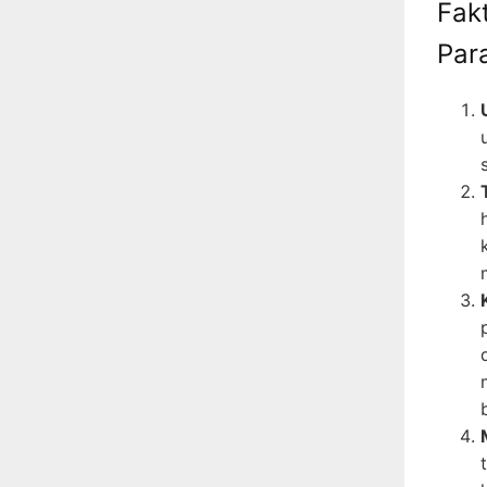
Fak
Par