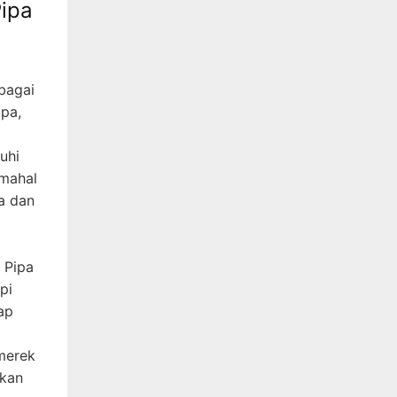
ipa
bagai
ipa,
uhi
 mahal
a dan
 Pipa
pi
ap
merek
rkan