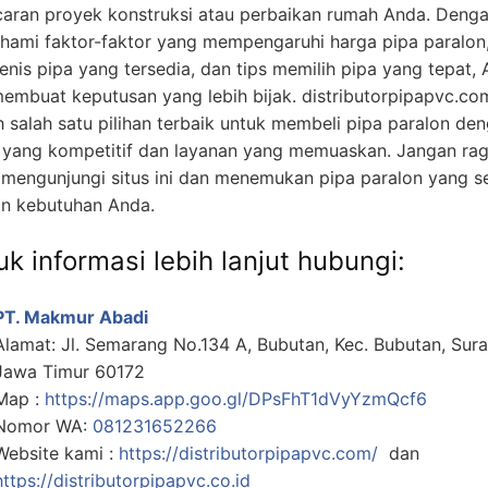
caran proyek konstruksi atau perbaikan rumah Anda. Deng
ami faktor-faktor yang mempengaruhi harga pipa paralon
jenis pipa yang tersedia, dan tips memilih pipa yang tepat,
membuat keputusan yang lebih bijak. distributorpipapvc.co
h salah satu pilihan terbaik untuk membeli pipa paralon de
 yang kompetitif dan layanan yang memuaskan. Jangan ra
 mengunjungi situs ini dan menemukan pipa paralon yang s
n kebutuhan Anda.
k informasi lebih lanjut hubungi:
PT. Makmur Abadi
Alamat: Jl. Semarang No.134 A, Bubutan, Kec. Bubutan, Sur
Jawa Timur 60172
Map :
https://maps.app.goo.gl/DPsFhT1dVyYzmQcf6
Nomor WA:
081231652266
Website kami :
https://distributorpipapvc.com/
dan
https://distributorpipapvc.co.id