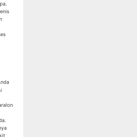
pa.
jenis
n
ses
Anda
u
aralon
da.
nya
kit