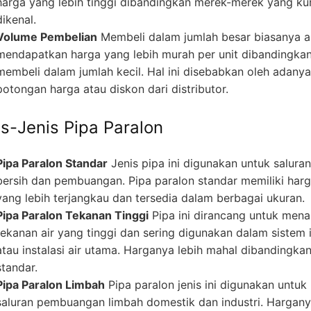
harga yang lebih tinggi dibandingkan merek-merek yang ku
dikenal.
Volume Pembelian
Membeli dalam jumlah besar biasanya 
mendapatkan harga yang lebih murah per unit dibandingka
membeli dalam jumlah kecil. Hal ini disebabkan oleh adanya
potongan harga atau diskon dari distributor.
is-Jenis Pipa Paralon
Pipa Paralon Standar
Jenis pipa ini digunakan untuk saluran
bersih dan pembuangan. Pipa paralon standar memiliki har
yang lebih terjangkau dan tersedia dalam berbagai ukuran.
Pipa Paralon Tekanan Tinggi
Pipa ini dirancang untuk men
tekanan air yang tinggi dan sering digunakan dalam sistem i
atau instalasi air utama. Harganya lebih mahal dibandingka
standar.
Pipa Paralon Limbah
Pipa paralon jenis ini digunakan untuk
saluran pembuangan limbah domestik dan industri. Hargan