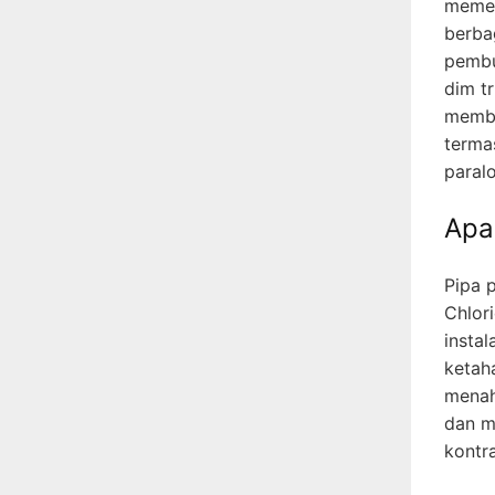
memeg
berbag
pembu
dim tr
membe
terma
paralo
Apa
Pipa p
Chlori
instal
ketah
menaha
dan m
kontr