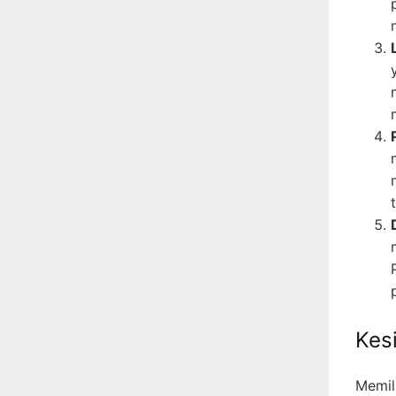
Kes
Memil