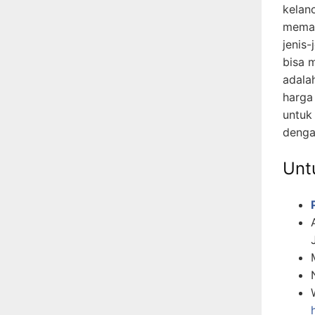
kelan
memah
jenis-
bisa 
adala
harga
untuk
denga
Untu