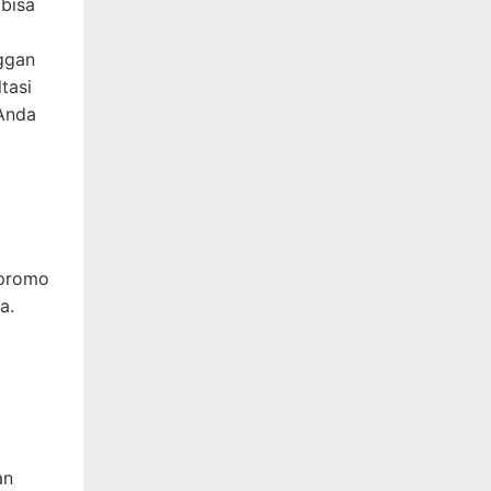
 bisa
ggan
tasi
 Anda
 promo
a.
an