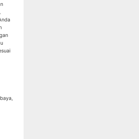
an
,
 Anda
m
ngan
gu
esuai
abaya,