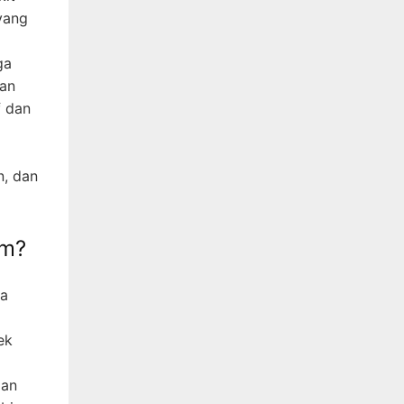
yang
ga
kan
f dan
n, dan
om?
ga
ek
ian