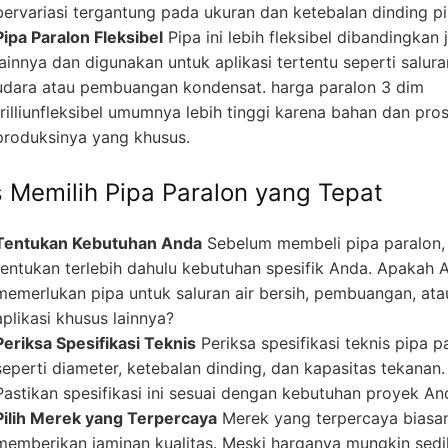
bervariasi tergantung pada ukuran dan ketebalan dinding pi
Pipa Paralon Fleksibel
Pipa ini lebih fleksibel dibandingkan 
lainnya dan digunakan untuk aplikasi tertentu seperti salura
udara atau pembuangan kondensat. harga paralon 3 dim
trilliunfleksibel umumnya lebih tinggi karena bahan dan pro
produksinya yang khusus.
s Memilih Pipa Paralon yang Tepat
Tentukan Kebutuhan Anda
Sebelum membeli pipa paralon,
tentukan terlebih dahulu kebutuhan spesifik Anda. Apakah 
memerlukan pipa untuk saluran air bersih, pembuangan, ata
aplikasi khusus lainnya?
Periksa Spesifikasi Teknis
Periksa spesifikasi teknis pipa p
seperti diameter, ketebalan dinding, dan kapasitas tekanan.
Pastikan spesifikasi ini sesuai dengan kebutuhan proyek An
Pilih Merek yang Terpercaya
Merek yang terpercaya biasa
memberikan jaminan kualitas. Meski harganya mungkin sedi