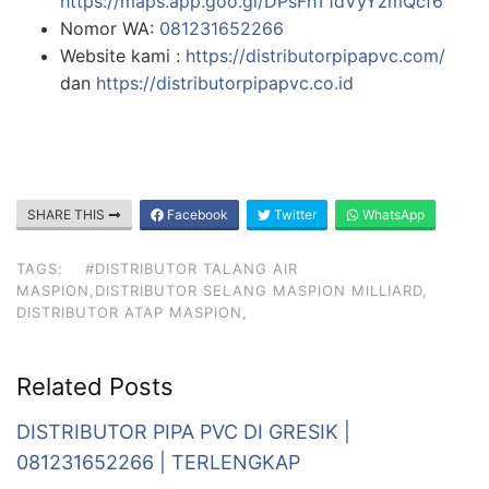
https://maps.app.goo.gl/DPsFhT1dVyYzmQcf6
Nomor WA:
081231652266
Website kami :
https://distributorpipapvc.com/
dan
https://distributorpipapvc.co.id
SHARE THIS
Facebook
Twitter
WhatsApp
TAGS:
#DISTRIBUTOR TALANG AIR
MASPION,DISTRIBUTOR SELANG MASPION MILLIARD,
DISTRIBUTOR ATAP MASPION,
Related Posts
DISTRIBUTOR PIPA PVC DI GRESIK |
081231652266 | TERLENGKAP