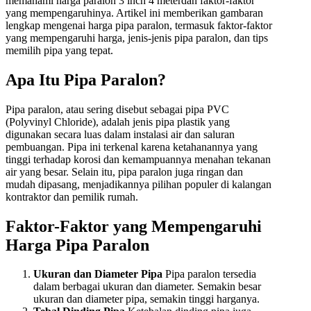
memahami harga paralon 3 inch 4 meterdan faktor-faktor
yang mempengaruhinya. Artikel ini memberikan gambaran
lengkap mengenai harga pipa paralon, termasuk faktor-faktor
yang mempengaruhi harga, jenis-jenis pipa paralon, dan tips
memilih pipa yang tepat.
Apa Itu Pipa Paralon?
Pipa paralon, atau sering disebut sebagai pipa PVC
(Polyvinyl Chloride), adalah jenis pipa plastik yang
digunakan secara luas dalam instalasi air dan saluran
pembuangan. Pipa ini terkenal karena ketahanannya yang
tinggi terhadap korosi dan kemampuannya menahan tekanan
air yang besar. Selain itu, pipa paralon juga ringan dan
mudah dipasang, menjadikannya pilihan populer di kalangan
kontraktor dan pemilik rumah.
Faktor-Faktor yang Mempengaruhi
Harga Pipa Paralon
Ukuran dan Diameter Pipa
Pipa paralon tersedia
dalam berbagai ukuran dan diameter. Semakin besar
ukuran dan diameter pipa, semakin tinggi harganya.