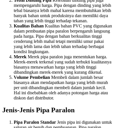
Tebal Dinding Pipa
Ketebalan dinding pipa juga
mempengaruhi harga. Pipa dengan dinding yang lebih
tebal biasanya lebih mahal karena membutuhkan lebih
banyak bahan untuk produksinya dan memiliki daya
tahan yang lebih tinggi terhadap tekanan.
Kualitas Bahan
Kualitas bahan PVC yang digunakan
dalam pembuatan pipa paralon berpengaruh langsung
pada harga. Pipa dengan bahan berkualitas tinggi
cenderung lebih mahal tetapi memiliki umur pakai
yang lebih lama dan lebih tahan terhadap berbagai
kondisi lingkungan.
Merek
Merek pipa paralon juga menentukan harga.
Merek-merek terkenal yang sudah terbukti kualitasnya
biasanya menawarkan harga yang lebih tinggi
dibandingkan merek-merek yang kurang dikenal.
Volume Pembelian
Membeli dalam jumlah besar
biasanya akan mendapatkan harga yang lebih murah
per unit dibandingkan membeli dalam jumlah kecil.
Hal ini disebabkan oleh adanya potongan harga atau
diskon dari distributor.
Jenis-Jenis Pipa Paralon
Pipa Paralon Standar
Jenis pipa ini digunakan untuk
saluran air bersih dan pembuangan. Pipa paralon