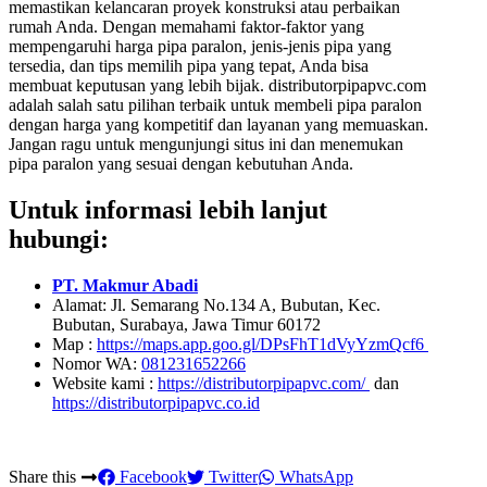
memastikan kelancaran proyek konstruksi atau perbaikan
rumah Anda. Dengan memahami faktor-faktor yang
mempengaruhi harga pipa paralon, jenis-jenis pipa yang
tersedia, dan tips memilih pipa yang tepat, Anda bisa
membuat keputusan yang lebih bijak. distributorpipapvc.com
adalah salah satu pilihan terbaik untuk membeli pipa paralon
dengan harga yang kompetitif dan layanan yang memuaskan.
Jangan ragu untuk mengunjungi situs ini dan menemukan
pipa paralon yang sesuai dengan kebutuhan Anda.
Untuk informasi lebih lanjut
hubungi:
PT. Makmur Abadi
Alamat: Jl. Semarang No.134 A, Bubutan, Kec.
Bubutan, Surabaya, Jawa Timur 60172
Map :
https://maps.app.goo.gl/DPsFhT1dVyYzmQcf6
Nomor WA:
081231652266
Website kami :
https://distributorpipapvc.com/
dan
https://distributorpipapvc.co.id
Share this
Facebook
Twitter
WhatsApp