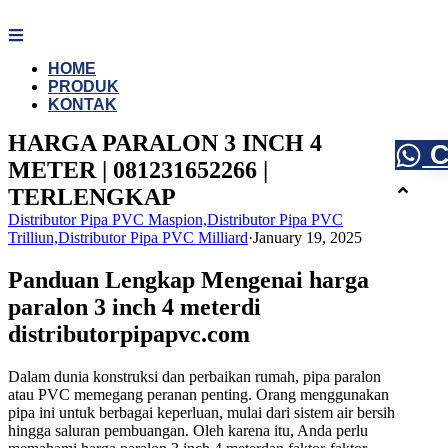
Skip
to
content
HOME
PRODUK
KONTAK
HARGA PARALON 3 INCH 4
C
METER | 081231652266 |
TERLENGKAP
Distributor Pipa PVC Maspion,Distributor Pipa PVC
Trilliun,Distributor Pipa PVC Milliard
·
January 19, 2025
Panduan Lengkap Mengenai harga
paralon 3 inch 4 meterdi
distributorpipapvc.com
Dalam dunia konstruksi dan perbaikan rumah, pipa paralon
atau PVC memegang peranan penting. Orang menggunakan
pipa ini untuk berbagai keperluan, mulai dari sistem air bersih
hingga saluran pembuangan. Oleh karena itu, Anda perlu