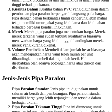
bahan untuk produksinya dan memiliki daya tahan yang lebih
tinggi terhadap tekanan.
Kualitas Bahan
Kualitas bahan PVC yang digunakan dalam
pembuatan pipa paralon berpengaruh langsung pada harga.
Pipa dengan bahan berkualitas tinggi cenderung lebih mahal
tetapi memiliki umur pakai yang lebih lama dan lebih tahan
terhadap berbagai kondisi lingkungan.
Merek
Merek pipa paralon juga menentukan harga. Merek-
merek terkenal yang sudah terbukti kualitasnya biasanya
menawarkan harga yang lebih tinggi dibandingkan merek-
merek yang kurang dikenal.
Volume Pembelian
Membeli dalam jumlah besar biasanya
akan mendapatkan harga yang lebih murah per unit
dibandingkan membeli dalam jumlah kecil. Hal ini
disebabkan oleh adanya potongan harga atau diskon dari
distributor.
Jenis-Jenis Pipa Paralon
Pipa Paralon Standar
Jenis pipa ini digunakan untuk
saluran air bersih dan pembuangan. Pipa paralon standar
memiliki harga yang lebih terjangkau dan tersedia dalam
berbagai ukuran.
Pipa Paralon Tekanan Tinggi
Pipa ini dirancang untuk
menahan tekanan air yang tinggi dan sering digunakan dalam