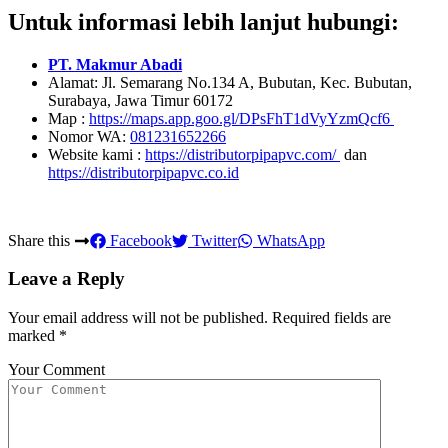
Untuk informasi lebih lanjut hubungi:
PT. Makmur Abadi
Alamat: Jl. Semarang No.134 A, Bubutan, Kec. Bubutan,
Surabaya, Jawa Timur 60172
Map :
https://maps.app.goo.gl/DPsFhT1dVyYzmQcf6
Nomor WA:
081231652266
Website kami :
https://distributorpipapvc.com/
dan
https://distributorpipapvc.co.id
Share this
Facebook
Twitter
WhatsApp
Leave a Reply
Your email address will not be published.
Required fields are
marked
*
Your Comment