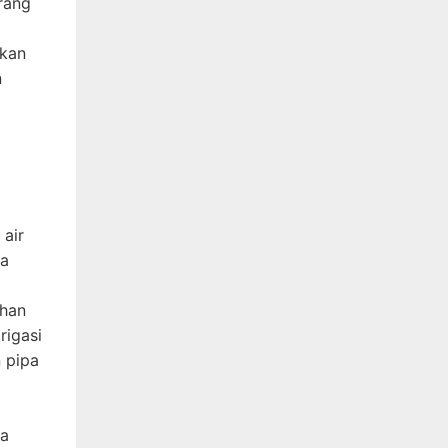
rang
akan
n
 air
ga
ahan
rigasi
n pipa
ya