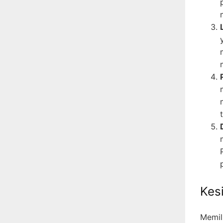
Kes
Memil