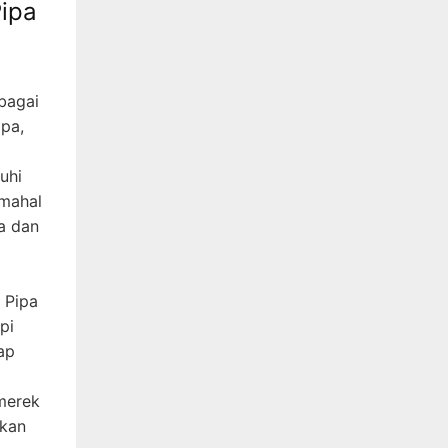
ipa
bagai
ipa,
uhi
 mahal
a dan
 Pipa
pi
ap
merek
rkan