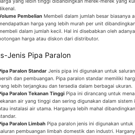
harga yang lebih tinggi dibandingkan merek-merek yang ku
dikenal.
Volume Pembelian
Membeli dalam jumlah besar biasanya 
mendapatkan harga yang lebih murah per unit dibandingka
membeli dalam jumlah kecil. Hal ini disebabkan oleh adanya
potongan harga atau diskon dari distributor.
is-Jenis Pipa Paralon
Pipa Paralon Standar
Jenis pipa ini digunakan untuk saluran
bersih dan pembuangan. Pipa paralon standar memiliki har
yang lebih terjangkau dan tersedia dalam berbagai ukuran.
Pipa Paralon Tekanan Tinggi
Pipa ini dirancang untuk men
tekanan air yang tinggi dan sering digunakan dalam sistem i
atau instalasi air utama. Harganya lebih mahal dibandingka
standar.
Pipa Paralon Limbah
Pipa paralon jenis ini digunakan untuk
saluran pembuangan limbah domestik dan industri. Hargan