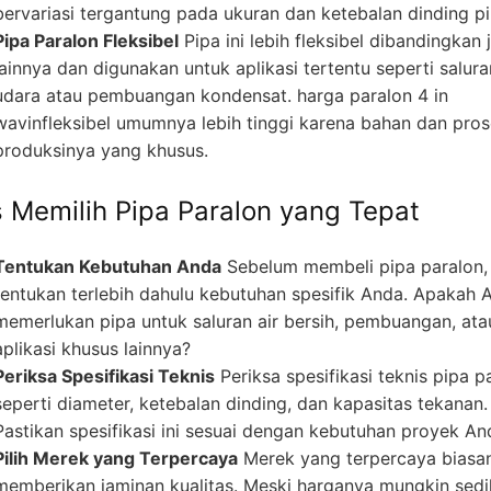
bervariasi tergantung pada ukuran dan ketebalan dinding pi
Pipa Paralon Fleksibel
Pipa ini lebih fleksibel dibandingkan 
lainnya dan digunakan untuk aplikasi tertentu seperti salura
udara atau pembuangan kondensat. harga paralon 4 in
wavinfleksibel umumnya lebih tinggi karena bahan dan pro
produksinya yang khusus.
s Memilih Pipa Paralon yang Tepat
Tentukan Kebutuhan Anda
Sebelum membeli pipa paralon,
tentukan terlebih dahulu kebutuhan spesifik Anda. Apakah 
memerlukan pipa untuk saluran air bersih, pembuangan, ata
aplikasi khusus lainnya?
Periksa Spesifikasi Teknis
Periksa spesifikasi teknis pipa p
seperti diameter, ketebalan dinding, dan kapasitas tekanan.
Pastikan spesifikasi ini sesuai dengan kebutuhan proyek An
Pilih Merek yang Terpercaya
Merek yang terpercaya biasa
memberikan jaminan kualitas. Meski harganya mungkin sedi