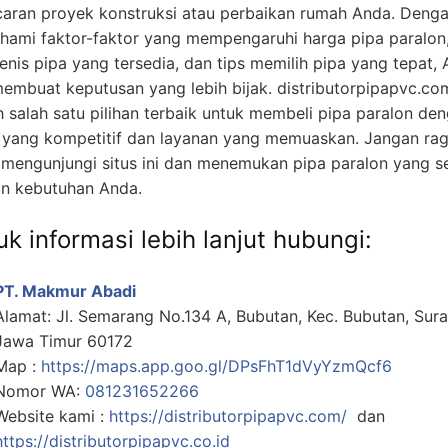
caran proyek konstruksi atau perbaikan rumah Anda. Deng
ami faktor-faktor yang mempengaruhi harga pipa paralon
jenis pipa yang tersedia, dan tips memilih pipa yang tepat,
membuat keputusan yang lebih bijak. distributorpipapvc.co
h salah satu pilihan terbaik untuk membeli pipa paralon de
 yang kompetitif dan layanan yang memuaskan. Jangan ra
 mengunjungi situs ini dan menemukan pipa paralon yang s
n kebutuhan Anda.
k informasi lebih lanjut hubungi:
PT. Makmur Abadi
Alamat: Jl. Semarang No.134 A, Bubutan, Kec. Bubutan, Sur
Jawa Timur 60172
Map :
https://maps.app.goo.gl/DPsFhT1dVyYzmQcf6
Nomor WA:
081231652266
Website kami :
https://distributorpipapvc.com/
dan
https://distributorpipapvc.co.id