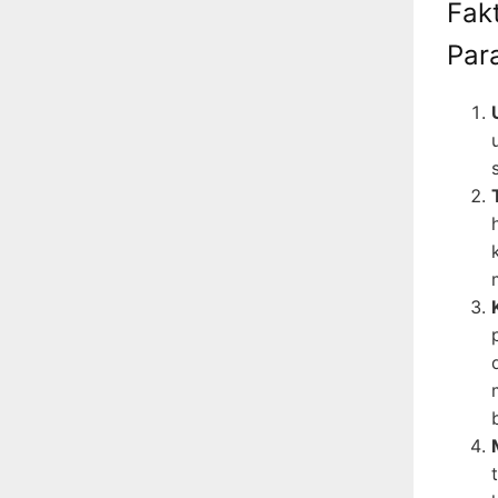
Fak
Par