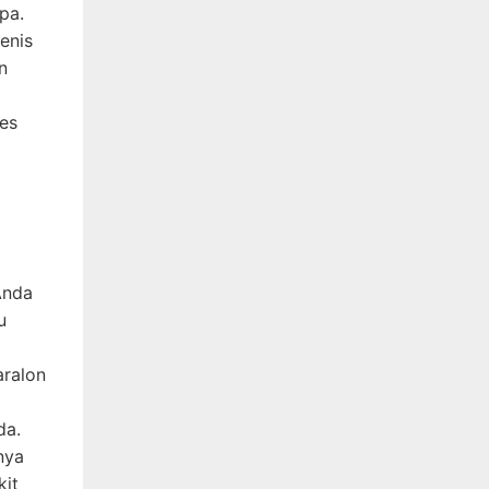
pa.
jenis
n
ses
Anda
u
aralon
da.
nya
kit