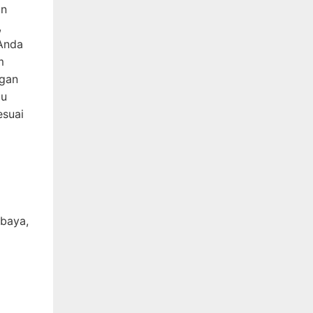
an
,
 Anda
m
ngan
gu
esuai
abaya,