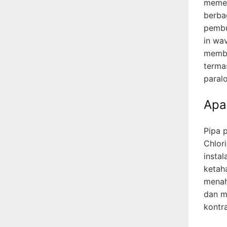
memeg
berbag
pembu
in wa
membe
terma
paralo
Apa
Pipa p
Chlori
instal
ketah
menaha
dan m
kontr