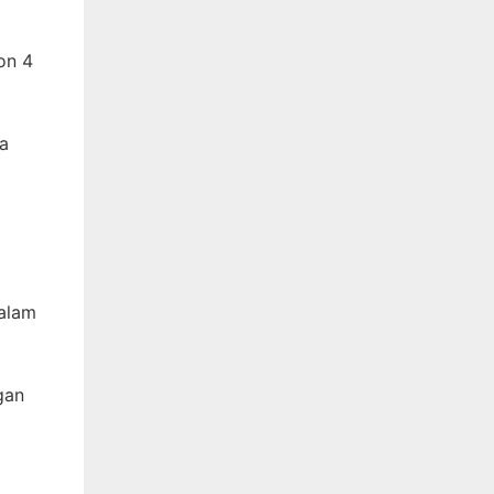
on 4
pa
dalam
gan