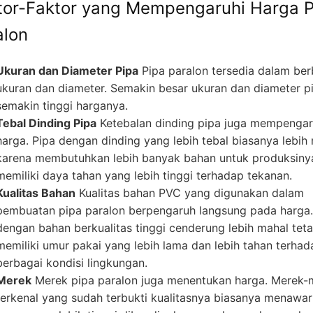
tor-Faktor yang Mempengaruhi Harga P
alon
Ukuran dan Diameter Pipa
Pipa paralon tersedia dalam ber
ukuran dan diameter. Semakin besar ukuran dan diameter p
semakin tinggi harganya.
Tebal Dinding Pipa
Ketebalan dinding pipa juga mempengar
harga. Pipa dengan dinding yang lebih tebal biasanya lebih
karena membutuhkan lebih banyak bahan untuk produksiny
memiliki daya tahan yang lebih tinggi terhadap tekanan.
Kualitas Bahan
Kualitas bahan PVC yang digunakan dalam
pembuatan pipa paralon berpengaruh langsung pada harga.
dengan bahan berkualitas tinggi cenderung lebih mahal teta
memiliki umur pakai yang lebih lama dan lebih tahan terhad
berbagai kondisi lingkungan.
Merek
Merek pipa paralon juga menentukan harga. Merek-
terkenal yang sudah terbukti kualitasnya biasanya menawa