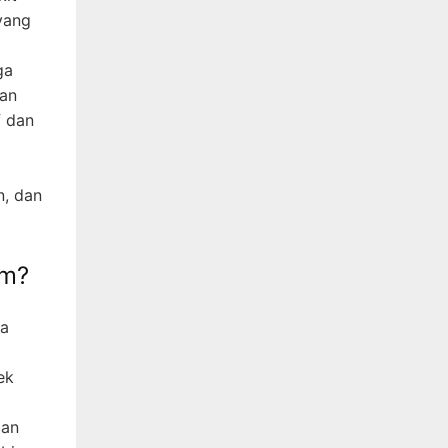
yang
ga
kan
f dan
n, dan
om?
ga
ek
ian