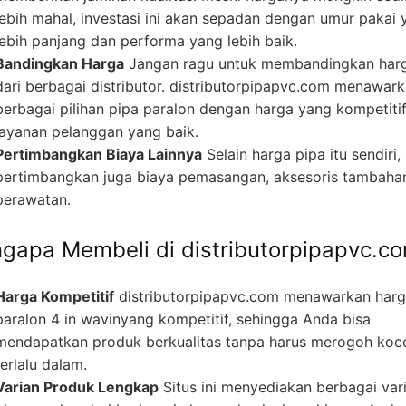
lebih mahal, investasi ini akan sepadan dengan umur pakai 
lebih panjang dan performa yang lebih baik.
Bandingkan Harga
Jangan ragu untuk membandingkan har
dari berbagai distributor. distributorpipapvc.com menawar
berbagai pilihan pipa paralon dengan harga yang kompetiti
layanan pelanggan yang baik.
Pertimbangkan Biaya Lainnya
Selain harga pipa itu sendiri,
pertimbangkan juga biaya pemasangan, aksesoris tambaha
perawatan.
gapa Membeli di distributorpipapvc.c
Harga Kompetitif
distributorpipapvc.com menawarkan har
paralon 4 in wavinyang kompetitif, sehingga Anda bisa
mendapatkan produk berkualitas tanpa harus merogoh koc
terlalu dalam.
Varian Produk Lengkap
Situs ini menyediakan berbagai var