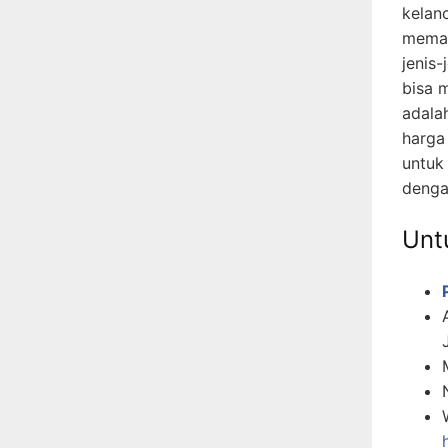
kelan
memah
jenis-
bisa 
adala
harga
untuk
denga
Untu