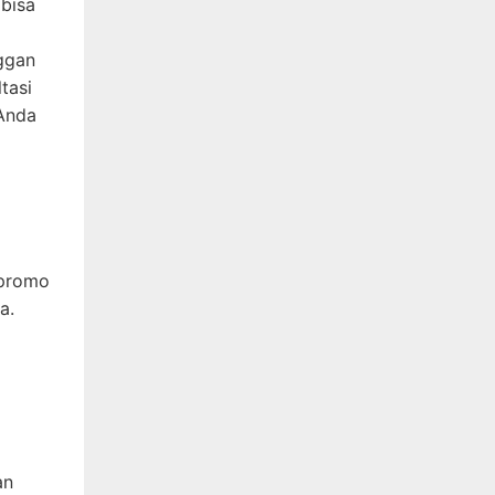
 bisa
ggan
tasi
 Anda
 promo
a.
an