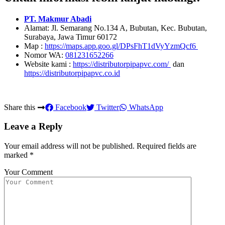
PT. Makmur Abadi
Alamat: Jl. Semarang No.134 A, Bubutan, Kec. Bubutan,
Surabaya, Jawa Timur 60172
Map :
https://maps.app.goo.gl/DPsFhT1dVyYzmQcf6
Nomor WA:
081231652266
Website kami :
https://distributorpipapvc.com/
dan
https://distributorpipapvc.co.id
Share this
Facebook
Twitter
WhatsApp
Leave a Reply
Your email address will not be published.
Required fields are
marked
*
Your Comment