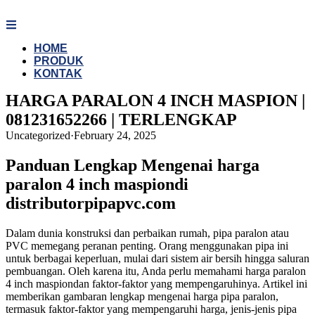
Skip
to
content
HOME
PRODUK
KONTAK
HARGA PARALON 4 INCH MASPION |
081231652266 | TERLENGKAP
Uncategorized
·
February 24, 2025
Panduan Lengkap Mengenai harga
paralon 4 inch maspiondi
distributorpipapvc.com
Dalam dunia konstruksi dan perbaikan rumah, pipa paralon atau
PVC memegang peranan penting. Orang menggunakan pipa ini
untuk berbagai keperluan, mulai dari sistem air bersih hingga saluran
pembuangan. Oleh karena itu, Anda perlu memahami harga paralon
4 inch maspiondan faktor-faktor yang mempengaruhinya. Artikel ini
memberikan gambaran lengkap mengenai harga pipa paralon,
termasuk faktor-faktor yang mempengaruhi harga, jenis-jenis pipa