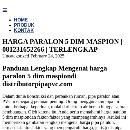
Skip
to
content
HOME
PRODUK
KONTAK
HARGA PARALON 5 DIM MASPION |
081231652266 | TERLENGKAP
Uncategorized
·
February 24, 2025
Panduan Lengkap Mengenai harga
paralon 5 dim maspiondi
distributorpipapvc.com
Dalam dunia konstruksi dan perbaikan rumah, pipa paralon atau
PVC memegang peranan penting. Orang menggunakan pipa ini
untuk berbagai keperluan, mulai dari sistem air bersih hingga saluran
pembuangan. Oleh karena itu, Anda perlu memahami harga paralon
5 dim maspiondan faktor-faktor yang mempengaruhinya. Artikel ini
memberikan gambaran lengkap mengenai harga pipa paralon,
termasuk faktor-faktor yang mempengaruhi harga, jenis-jenis pipa