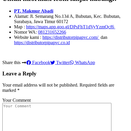
PT. Makmur Abadi
Alamat: Jl. Semarang No.134 A, Bubutan, Kec. Bubutan,
Surabaya, Jawa Timur 60172
Map :
https://maps.app.goo.gl/DPsFhT1dVyYzmQcf6
Nomor WA:
081231652266
Website kami :
https://distributorpipapvc.com/
dan
https://distributorpipapvc.co.id
Share this
Facebook
Twitter
WhatsApp
Leave a Reply
Your email address will not be published.
Required fields are
marked
*
Your Comment