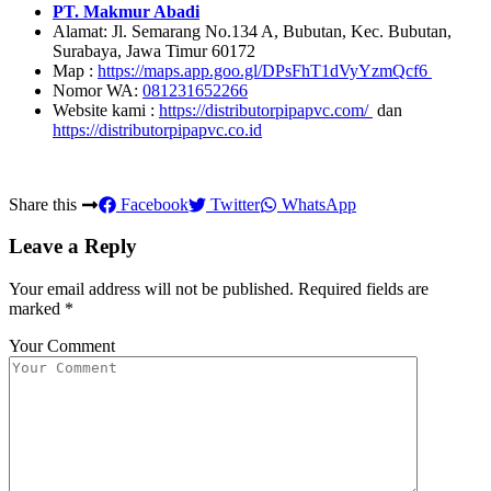
PT. Makmur Abadi
Alamat: Jl. Semarang No.134 A, Bubutan, Kec. Bubutan,
Surabaya, Jawa Timur 60172
Map :
https://maps.app.goo.gl/DPsFhT1dVyYzmQcf6
Nomor WA:
081231652266
Website kami :
https://distributorpipapvc.com/
dan
https://distributorpipapvc.co.id
Share this
Facebook
Twitter
WhatsApp
Leave a Reply
Your email address will not be published.
Required fields are
marked
*
Your Comment