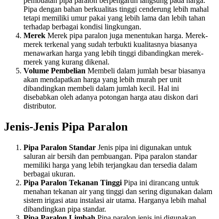
pembuatan pipa paralon berpengaruh langsung pada harga.
Pipa dengan bahan berkualitas tinggi cenderung lebih mahal
tetapi memiliki umur pakai yang lebih lama dan lebih tahan
terhadap berbagai kondisi lingkungan.
Merek
Merek pipa paralon juga menentukan harga. Merek-
merek terkenal yang sudah terbukti kualitasnya biasanya
menawarkan harga yang lebih tinggi dibandingkan merek-
merek yang kurang dikenal.
Volume Pembelian
Membeli dalam jumlah besar biasanya
akan mendapatkan harga yang lebih murah per unit
dibandingkan membeli dalam jumlah kecil. Hal ini
disebabkan oleh adanya potongan harga atau diskon dari
distributor.
Jenis-Jenis Pipa Paralon
Pipa Paralon Standar
Jenis pipa ini digunakan untuk
saluran air bersih dan pembuangan. Pipa paralon standar
memiliki harga yang lebih terjangkau dan tersedia dalam
berbagai ukuran.
Pipa Paralon Tekanan Tinggi
Pipa ini dirancang untuk
menahan tekanan air yang tinggi dan sering digunakan dalam
sistem irigasi atau instalasi air utama. Harganya lebih mahal
dibandingkan pipa standar.
Pipa Paralon Limbah
Pipa paralon jenis ini digunakan