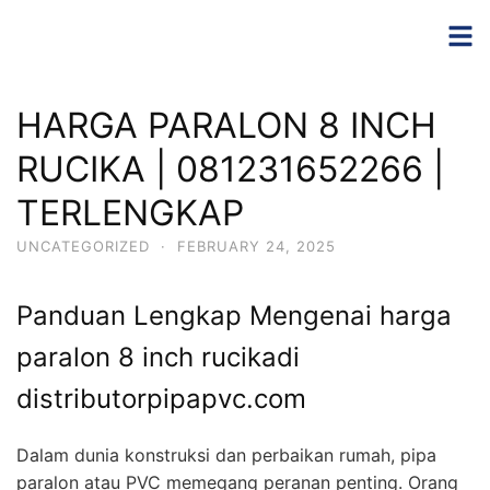
Skip
to
content
HARGA PARALON 8 INCH
RUCIKA | 081231652266 |
TERLENGKAP
UNCATEGORIZED
·
FEBRUARY 24, 2025
Panduan Lengkap Mengenai harga
paralon 8 inch rucikadi
distributorpipapvc.com
Dalam dunia konstruksi dan perbaikan rumah, pipa
paralon atau PVC memegang peranan penting. Orang