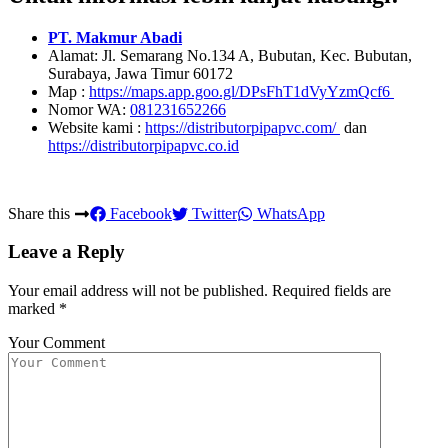
PT. Makmur Abadi
Alamat: Jl. Semarang No.134 A, Bubutan, Kec. Bubutan,
Surabaya, Jawa Timur 60172
Map :
https://maps.app.goo.gl/DPsFhT1dVyYzmQcf6
Nomor WA:
081231652266
Website kami :
https://distributorpipapvc.com/
dan
https://distributorpipapvc.co.id
Share this
Facebook
Twitter
WhatsApp
Leave a Reply
Your email address will not be published.
Required fields are
marked
*
Your Comment