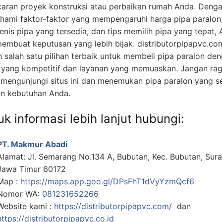
caran proyek konstruksi atau perbaikan rumah Anda. Deng
ami faktor-faktor yang mempengaruhi harga pipa paralon
jenis pipa yang tersedia, dan tips memilih pipa yang tepat,
membuat keputusan yang lebih bijak. distributorpipapvc.co
h salah satu pilihan terbaik untuk membeli pipa paralon de
 yang kompetitif dan layanan yang memuaskan. Jangan ra
 mengunjungi situs ini dan menemukan pipa paralon yang s
n kebutuhan Anda.
k informasi lebih lanjut hubungi:
PT. Makmur Abadi
Alamat: Jl. Semarang No.134 A, Bubutan, Kec. Bubutan, Sur
Jawa Timur 60172
Map :
https://maps.app.goo.gl/DPsFhT1dVyYzmQcf6
Nomor WA:
081231652266
Website kami :
https://distributorpipapvc.com/
dan
https://distributorpipapvc.co.id