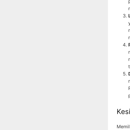
Kes
Memil