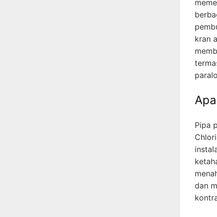
memeg
berbag
pembu
kran 
membe
terma
paralo
Apa
Pipa p
Chlori
instal
ketah
menaha
dan m
kontr