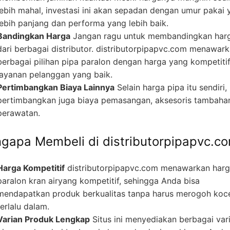
lebih mahal, investasi ini akan sepadan dengan umur pakai 
lebih panjang dan performa yang lebih baik.
Bandingkan Harga
Jangan ragu untuk membandingkan har
dari berbagai distributor. distributorpipapvc.com menawar
berbagai pilihan pipa paralon dengan harga yang kompetiti
layanan pelanggan yang baik.
Pertimbangkan Biaya Lainnya
Selain harga pipa itu sendiri,
pertimbangkan juga biaya pemasangan, aksesoris tambaha
perawatan.
gapa Membeli di distributorpipapvc.c
Harga Kompetitif
distributorpipapvc.com menawarkan har
paralon kran airyang kompetitif, sehingga Anda bisa
mendapatkan produk berkualitas tanpa harus merogoh koc
terlalu dalam.
Varian Produk Lengkap
Situs ini menyediakan berbagai var