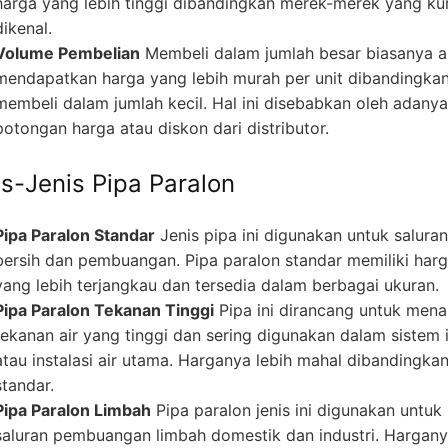
harga yang lebih tinggi dibandingkan merek-merek yang ku
dikenal.
Volume Pembelian
Membeli dalam jumlah besar biasanya 
mendapatkan harga yang lebih murah per unit dibandingka
membeli dalam jumlah kecil. Hal ini disebabkan oleh adanya
potongan harga atau diskon dari distributor.
is-Jenis Pipa Paralon
Pipa Paralon Standar
Jenis pipa ini digunakan untuk saluran
bersih dan pembuangan. Pipa paralon standar memiliki har
yang lebih terjangkau dan tersedia dalam berbagai ukuran.
Pipa Paralon Tekanan Tinggi
Pipa ini dirancang untuk men
tekanan air yang tinggi dan sering digunakan dalam sistem i
atau instalasi air utama. Harganya lebih mahal dibandingka
standar.
Pipa Paralon Limbah
Pipa paralon jenis ini digunakan untuk
saluran pembuangan limbah domestik dan industri. Hargan