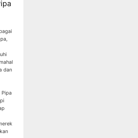
ipa
bagai
ipa,
uhi
 mahal
a dan
 Pipa
pi
ap
merek
rkan