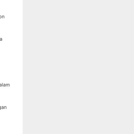
on
pa
dalam
gan