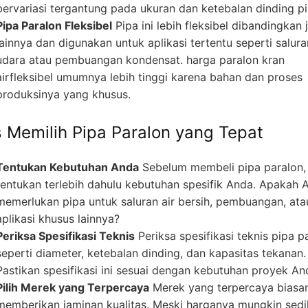
bervariasi tergantung pada ukuran dan ketebalan dinding pi
Pipa Paralon Fleksibel
Pipa ini lebih fleksibel dibandingkan 
lainnya dan digunakan untuk aplikasi tertentu seperti salura
udara atau pembuangan kondensat. harga paralon kran
airfleksibel umumnya lebih tinggi karena bahan dan proses
produksinya yang khusus.
s Memilih Pipa Paralon yang Tepat
Tentukan Kebutuhan Anda
Sebelum membeli pipa paralon,
tentukan terlebih dahulu kebutuhan spesifik Anda. Apakah 
memerlukan pipa untuk saluran air bersih, pembuangan, ata
aplikasi khusus lainnya?
Periksa Spesifikasi Teknis
Periksa spesifikasi teknis pipa p
seperti diameter, ketebalan dinding, dan kapasitas tekanan.
Pastikan spesifikasi ini sesuai dengan kebutuhan proyek An
Pilih Merek yang Terpercaya
Merek yang terpercaya biasa
memberikan jaminan kualitas. Meski harganya mungkin sedi