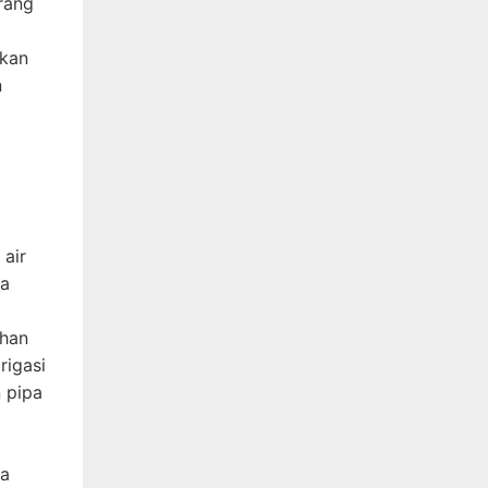
rang
akan
n
 air
ga
ahan
rigasi
n pipa
ya