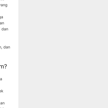
yang
ga
kan
f dan
n, dan
om?
ga
ek
ian