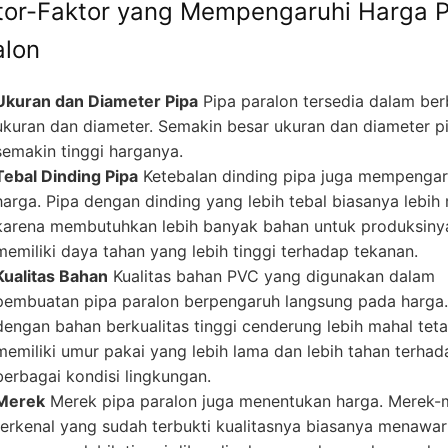
tor-Faktor yang Mempengaruhi Harga P
alon
Ukuran dan Diameter Pipa
Pipa paralon tersedia dalam ber
ukuran dan diameter. Semakin besar ukuran dan diameter p
semakin tinggi harganya.
Tebal Dinding Pipa
Ketebalan dinding pipa juga mempengar
harga. Pipa dengan dinding yang lebih tebal biasanya lebih
karena membutuhkan lebih banyak bahan untuk produksiny
memiliki daya tahan yang lebih tinggi terhadap tekanan.
Kualitas Bahan
Kualitas bahan PVC yang digunakan dalam
pembuatan pipa paralon berpengaruh langsung pada harga.
dengan bahan berkualitas tinggi cenderung lebih mahal teta
memiliki umur pakai yang lebih lama dan lebih tahan terhad
berbagai kondisi lingkungan.
Merek
Merek pipa paralon juga menentukan harga. Merek-
terkenal yang sudah terbukti kualitasnya biasanya menawa