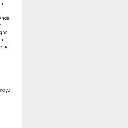
an
,
 Anda
m
ngan
gu
esuai
abaya,