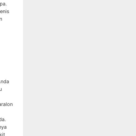
pa.
jenis
n
Anda
u
aralon
da.
nya
kit