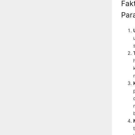
Fak
Par