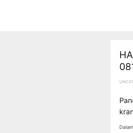
HA
08
UNCA
Pan
kran
Dalam