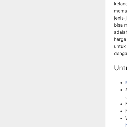
kelan
memah
jenis-
bisa 
adala
harga
untuk
denga
Untu