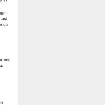
 bisa
ggan
tasi
 Anda
 promo
a.
an