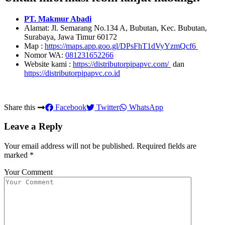
PT. Makmur Abadi
Alamat: Jl. Semarang No.134 A, Bubutan, Kec. Bubutan,
Surabaya, Jawa Timur 60172
Map :
https://maps.app.goo.gl/DPsFhT1dVyYzmQcf6
Nomor WA:
081231652266
Website kami :
https://distributorpipapvc.com/
dan
https://distributorpipapvc.co.id
Share this
Facebook
Twitter
WhatsApp
Leave a Reply
Your email address will not be published.
Required fields are
marked
*
Your Comment