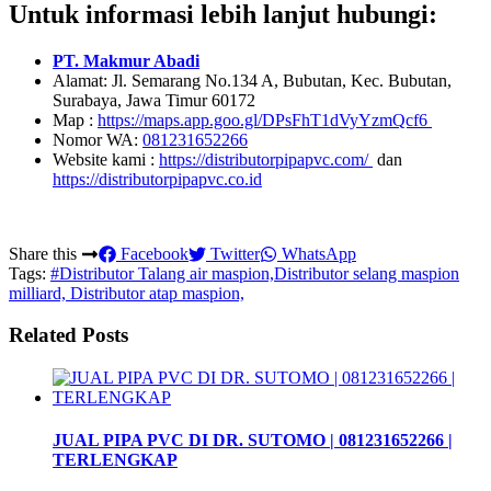
Untuk informasi lebih lanjut hubungi:
PT. Makmur Abadi
Alamat: Jl. Semarang No.134 A, Bubutan, Kec. Bubutan,
Surabaya, Jawa Timur 60172
Map :
https://maps.app.goo.gl/DPsFhT1dVyYzmQcf6
Nomor WA:
081231652266
Website kami :
https://distributorpipapvc.com/
dan
https://distributorpipapvc.co.id
Share this
Facebook
Twitter
WhatsApp
Tags:
#Distributor Talang air maspion,Distributor selang maspion
milliard, Distributor atap maspion,
Related Posts
JUAL PIPA PVC DI DR. SUTOMO | 081231652266 |
TERLENGKAP