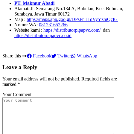
PT. Makmur Abadi
Alamat: Jl. Semarang No.134 A, Bubutan, Kec. Bubutan,
Surabaya, Jawa Timur 60172
Map :
https://maps.app.goo.gl/DPsFhT1dVyYzmQcf6
Nomor WA:
081231652266
Website kami :
https://distributorpipapvc.com/
dan
https://distributorpipapvc.co.id
Share this
Facebook
Twitter
WhatsApp
Leave a Reply
Your email address will not be published.
Required fields are
marked
*
Your Comment