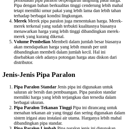
pembuatan pipa paralon berpengaruh langsung pada harga.
Pipa dengan bahan berkualitas tinggi cenderung lebih mahal
tetapi memiliki umur pakai yang lebih lama dan lebih tahan
terhadap berbagai kondisi lingkungan.
Merek
Merek pipa paralon juga menentukan harga. Merek-
merek terkenal yang sudah terbukti kualitasnya biasanya
menawarkan harga yang lebih tinggi dibandingkan merek-
merek yang kurang dikenal.
Volume Pembelian
Membeli dalam jumlah besar biasanya
akan mendapatkan harga yang lebih murah per unit
dibandingkan membeli dalam jumlah kecil. Hal ini
disebabkan oleh adanya potongan harga atau diskon dari
distributor.
Jenis-Jenis Pipa Paralon
Pipa Paralon Standar
Jenis pipa ini digunakan untuk
saluran air bersih dan pembuangan. Pipa paralon standar
memiliki harga yang lebih terjangkau dan tersedia dalam
berbagai ukuran.
Pipa Paralon Tekanan Tinggi
Pipa ini dirancang untuk
menahan tekanan air yang tinggi dan sering digunakan dalam
sistem irigasi atau instalasi air utama. Harganya lebih mahal
dibandingkan pipa standar.
Pipa Paralon Limbah
Pipa paralon jenis ini digunakan