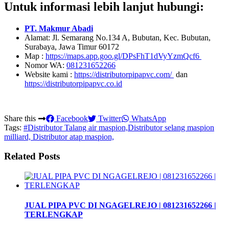
Untuk informasi lebih lanjut hubungi:
PT. Makmur Abadi
Alamat: Jl. Semarang No.134 A, Bubutan, Kec. Bubutan,
Surabaya, Jawa Timur 60172
Map :
https://maps.app.goo.gl/DPsFhT1dVyYzmQcf6
Nomor WA:
081231652266
Website kami :
https://distributorpipapvc.com/
dan
https://distributorpipapvc.co.id
Share this
Facebook
Twitter
WhatsApp
Tags:
#Distributor Talang air maspion,Distributor selang maspion
milliard, Distributor atap maspion,
Related Posts
JUAL PIPA PVC DI NGAGELREJO | 081231652266 |
TERLENGKAP