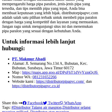
mempengaruhi harga pipa paralon, jenis-jenis pipa yang
tersedia, dan tips memilih pipa yang tepat, Anda bisa
membuat keputusan yang lebih bijak. distributorpipapvc.com
adalah salah satu pilihan terbaik untuk membeli pipa paralon
dengan harga yang kompetitif dan layanan yang memuaskan.
Jangan ragu untuk mengunjungi situs ini dan menemukan
pipa paralon yang sesuai dengan kebutuhan Anda.
Untuk informasi lebih lanjut
hubungi:
PT. Makmur Abadi
Alamat: Jl. Semarang No.134 A, Bubutan, Kec.
Bubutan, Surabaya, Jawa Timur 60172
Map :
https://maps.app.goo.gl/DPsFhT1dVyYzmQcf6
Nomor WA:
081231652266
Website kami :
https://distributorpipapvc.com/
dan
https://distributorpipapvc.co.id
Share this
Facebook
Twitter
WhatsApp
Tags:
#Distributor Talang air maspion,Distributor selang
maspion milliard, Distributor atap maspion,