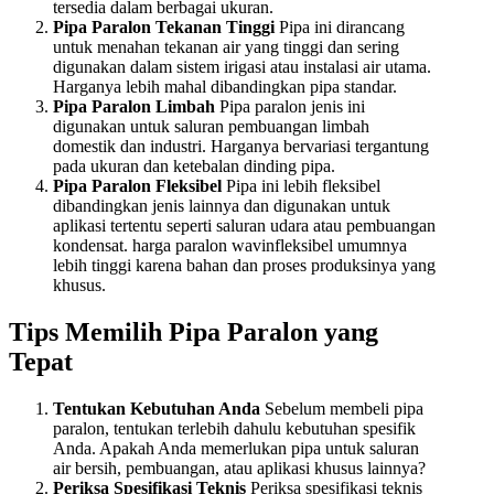
tersedia dalam berbagai ukuran.
Pipa Paralon Tekanan Tinggi
Pipa ini dirancang
untuk menahan tekanan air yang tinggi dan sering
digunakan dalam sistem irigasi atau instalasi air utama.
Harganya lebih mahal dibandingkan pipa standar.
Pipa Paralon Limbah
Pipa paralon jenis ini
digunakan untuk saluran pembuangan limbah
domestik dan industri. Harganya bervariasi tergantung
pada ukuran dan ketebalan dinding pipa.
Pipa Paralon Fleksibel
Pipa ini lebih fleksibel
dibandingkan jenis lainnya dan digunakan untuk
aplikasi tertentu seperti saluran udara atau pembuangan
kondensat. harga paralon wavinfleksibel umumnya
lebih tinggi karena bahan dan proses produksinya yang
khusus.
Tips Memilih Pipa Paralon yang
Tepat
Tentukan Kebutuhan Anda
Sebelum membeli pipa
paralon, tentukan terlebih dahulu kebutuhan spesifik
Anda. Apakah Anda memerlukan pipa untuk saluran
air bersih, pembuangan, atau aplikasi khusus lainnya?
Periksa Spesifikasi Teknis
Periksa spesifikasi teknis