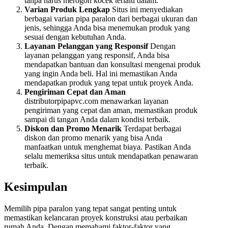
tanpa harus merogoh kocek terlalu dalam.
Varian Produk Lengkap
Situs ini menyediakan
berbagai varian pipa paralon dari berbagai ukuran dan
jenis, sehingga Anda bisa menemukan produk yang
sesuai dengan kebutuhan Anda.
Layanan Pelanggan yang Responsif
Dengan
layanan pelanggan yang responsif, Anda bisa
mendapatkan bantuan dan konsultasi mengenai produk
yang ingin Anda beli. Hal ini memastikan Anda
mendapatkan produk yang tepat untuk proyek Anda.
Pengiriman Cepat dan Aman
distributorpipapvc.com menawarkan layanan
pengiriman yang cepat dan aman, memastikan produk
sampai di tangan Anda dalam kondisi terbaik.
Diskon dan Promo Menarik
Terdapat berbagai
diskon dan promo menarik yang bisa Anda
manfaatkan untuk menghemat biaya. Pastikan Anda
selalu memeriksa situs untuk mendapatkan penawaran
terbaik.
Kesimpulan
Memilih pipa paralon yang tepat sangat penting untuk
memastikan kelancaran proyek konstruksi atau perbaikan
rumah Anda. Dengan memahami faktor-faktor yang