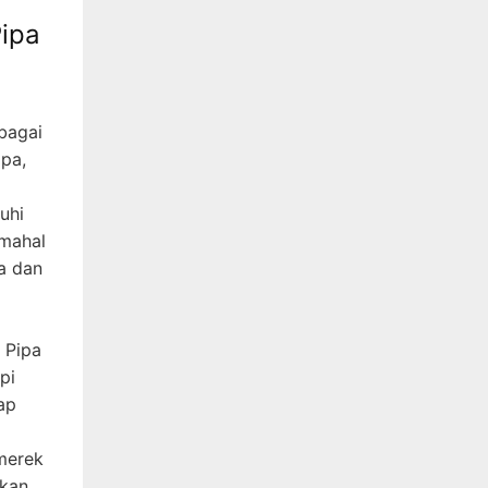
ipa
bagai
ipa,
uhi
 mahal
a dan
 Pipa
pi
ap
merek
rkan