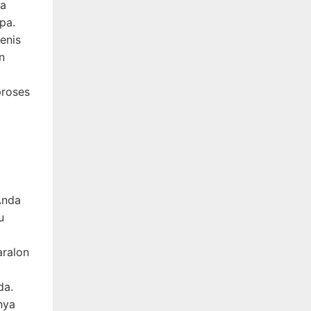
ya
pa.
jenis
n
proses
Anda
u
aralon
da.
nya