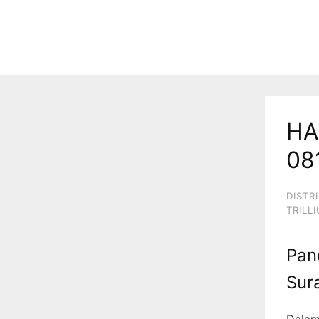
HA
08
DISTR
TRILL
Pan
Sur
Dalam