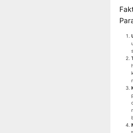
Fak
Par