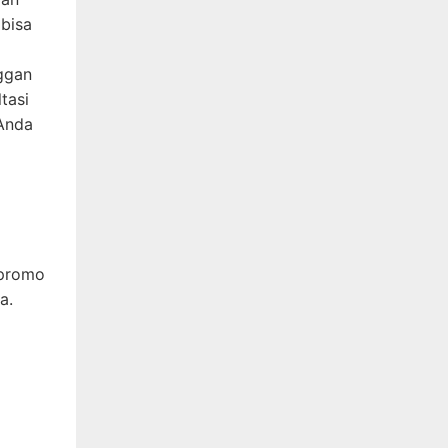
 bisa
ggan
tasi
 Anda
 promo
a.