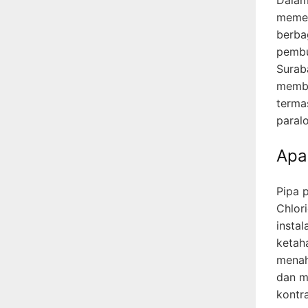
memeg
berbag
pembu
Surab
membe
terma
paralo
Apa
Pipa p
Chlori
instal
ketah
menaha
dan m
kontr