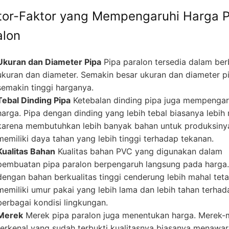
tor-Faktor yang Mempengaruhi Harga P
alon
Ukuran dan Diameter Pipa
Pipa paralon tersedia dalam ber
ukuran dan diameter. Semakin besar ukuran dan diameter p
semakin tinggi harganya.
Tebal Dinding Pipa
Ketebalan dinding pipa juga mempengar
harga. Pipa dengan dinding yang lebih tebal biasanya lebih
karena membutuhkan lebih banyak bahan untuk produksiny
memiliki daya tahan yang lebih tinggi terhadap tekanan.
Kualitas Bahan
Kualitas bahan PVC yang digunakan dalam
pembuatan pipa paralon berpengaruh langsung pada harga.
dengan bahan berkualitas tinggi cenderung lebih mahal teta
memiliki umur pakai yang lebih lama dan lebih tahan terhad
berbagai kondisi lingkungan.
Merek
Merek pipa paralon juga menentukan harga. Merek-
terkenal yang sudah terbukti kualitasnya biasanya menawa