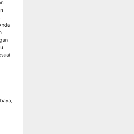
an
an
,
 Anda
m
ngan
gu
esuai
abaya,