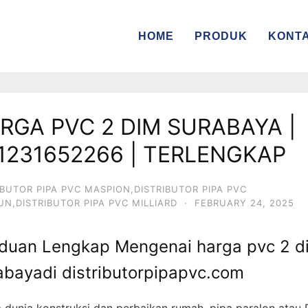
HOME
PRODUK
KONT
RGA PVC 2 DIM SURABAYA |
1231652266 | TERLENGKAP
IBUTOR PIPA PVC MASPION,DISTRIBUTOR PIPA PVC
IUN,DISTRIBUTOR PIPA PVC MILLIARD
·
FEBRUARY 24, 2025
duan Lengkap Mengenai harga pvc 2 d
abayadi distributorpipapvc.com
 dunia konstruksi dan perbaikan rumah, pipa paralon atau