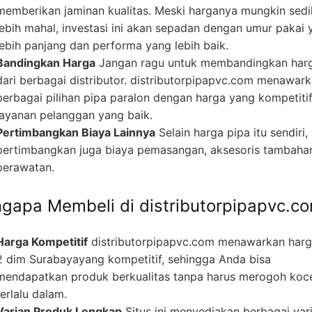
memberikan jaminan kualitas. Meski harganya mungkin sedi
lebih mahal, investasi ini akan sepadan dengan umur pakai 
lebih panjang dan performa yang lebih baik.
Bandingkan Harga
Jangan ragu untuk membandingkan har
dari berbagai distributor. distributorpipapvc.com menawar
berbagai pilihan pipa paralon dengan harga yang kompetiti
layanan pelanggan yang baik.
Pertimbangkan Biaya Lainnya
Selain harga pipa itu sendiri,
pertimbangkan juga biaya pemasangan, aksesoris tambaha
perawatan.
gapa Membeli di distributorpipapvc.c
Harga Kompetitif
distributorpipapvc.com menawarkan harg
2 dim Surabayayang kompetitif, sehingga Anda bisa
mendapatkan produk berkualitas tanpa harus merogoh koc
terlalu dalam.
Varian Produk Lengkap
Situs ini menyediakan berbagai var