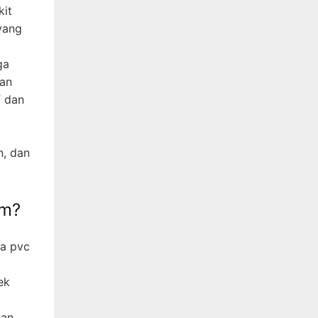
kit
yang
ga
kan
f dan
n, dan
om?
a pvc
ek
ian