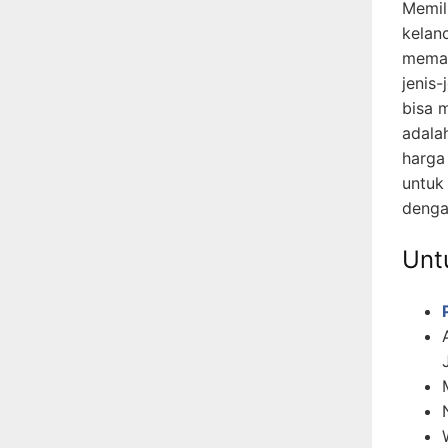
Memil
kelan
memah
jenis-
bisa 
adala
harga
untuk
denga
Untu