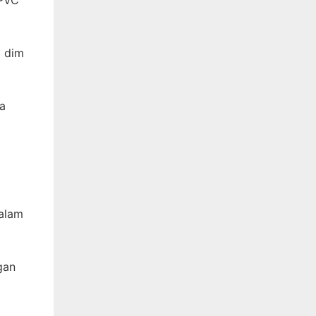
2 dim
pa
dalam
gan