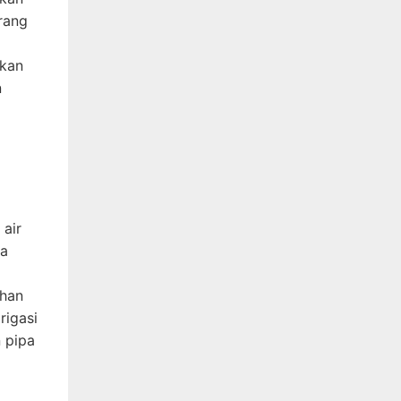
rang
akan
n
 air
ga
ahan
rigasi
n pipa