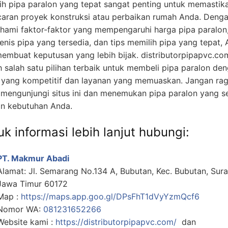
ih pipa paralon yang tepat sangat penting untuk memastik
caran proyek konstruksi atau perbaikan rumah Anda. Deng
ami faktor-faktor yang mempengaruhi harga pipa paralon
jenis pipa yang tersedia, dan tips memilih pipa yang tepat,
membuat keputusan yang lebih bijak. distributorpipapvc.co
h salah satu pilihan terbaik untuk membeli pipa paralon de
 yang kompetitif dan layanan yang memuaskan. Jangan ra
 mengunjungi situs ini dan menemukan pipa paralon yang s
n kebutuhan Anda.
k informasi lebih lanjut hubungi:
PT. Makmur Abadi
Alamat: Jl. Semarang No.134 A, Bubutan, Kec. Bubutan, Sur
Jawa Timur 60172
Map :
https://maps.app.goo.gl/DPsFhT1dVyYzmQcf6
Nomor WA:
081231652266
Website kami :
https://distributorpipapvc.com/
dan