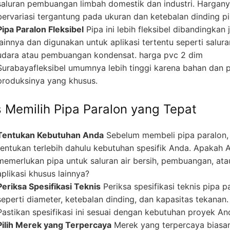
saluran pembuangan limbah domestik dan industri. Hargan
bervariasi tergantung pada ukuran dan ketebalan dinding pi
Pipa Paralon Fleksibel
Pipa ini lebih fleksibel dibandingkan 
lainnya dan digunakan untuk aplikasi tertentu seperti salura
udara atau pembuangan kondensat. harga pvc 2 dim
Surabayafleksibel umumnya lebih tinggi karena bahan dan 
produksinya yang khusus.
s Memilih Pipa Paralon yang Tepat
Tentukan Kebutuhan Anda
Sebelum membeli pipa paralon,
tentukan terlebih dahulu kebutuhan spesifik Anda. Apakah 
memerlukan pipa untuk saluran air bersih, pembuangan, ata
aplikasi khusus lainnya?
Periksa Spesifikasi Teknis
Periksa spesifikasi teknis pipa p
seperti diameter, ketebalan dinding, dan kapasitas tekanan.
Pastikan spesifikasi ini sesuai dengan kebutuhan proyek An
Pilih Merek yang Terpercaya
Merek yang terpercaya biasa