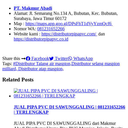
PT. Makmur Abadi
Alamat: Jl. Semarang No.134 A, Bubutan, Kec. Bubutan,
Surabaya, Jawa Timur 60172
Map :
https://maps.app.goo.gl/DPsFhT1dVyYzmQcf6
Nomor WA:
081231652266
Website kami :
https://distributorpipapvc.com/
dan
https://distributorpipapvc.co.id
Share this
Facebook
Twitter
WhatsApp
Tags:
#Distributor Talang air maspion,Distributor selang maspion
milliard, Distributor atap maspion,
Related Posts
JUAL PIPA PVC DI SAWUNGGALING | 081231652266
| TERLENGKAP
JUAL PIPA PVC DI SAWUNGGALING dari Makmur