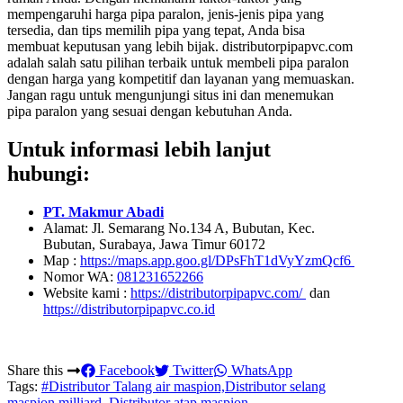
mempengaruhi harga pipa paralon, jenis-jenis pipa yang
tersedia, dan tips memilih pipa yang tepat, Anda bisa
membuat keputusan yang lebih bijak. distributorpipapvc.com
adalah salah satu pilihan terbaik untuk membeli pipa paralon
dengan harga yang kompetitif dan layanan yang memuaskan.
Jangan ragu untuk mengunjungi situs ini dan menemukan
pipa paralon yang sesuai dengan kebutuhan Anda.
Untuk informasi lebih lanjut
hubungi:
PT. Makmur Abadi
Alamat: Jl. Semarang No.134 A, Bubutan, Kec.
Bubutan, Surabaya, Jawa Timur 60172
Map :
https://maps.app.goo.gl/DPsFhT1dVyYzmQcf6
Nomor WA:
081231652266
Website kami :
https://distributorpipapvc.com/
dan
https://distributorpipapvc.co.id
Share this
Facebook
Twitter
WhatsApp
Tags:
#Distributor Talang air maspion,Distributor selang
maspion milliard, Distributor atap maspion,