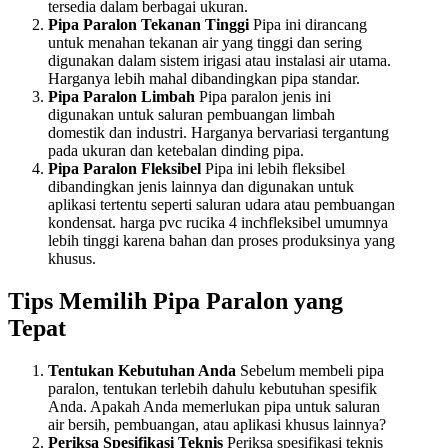
tersedia dalam berbagai ukuran.
Pipa Paralon Tekanan Tinggi
Pipa ini dirancang
untuk menahan tekanan air yang tinggi dan sering
digunakan dalam sistem irigasi atau instalasi air utama.
Harganya lebih mahal dibandingkan pipa standar.
Pipa Paralon Limbah
Pipa paralon jenis ini
digunakan untuk saluran pembuangan limbah
domestik dan industri. Harganya bervariasi tergantung
pada ukuran dan ketebalan dinding pipa.
Pipa Paralon Fleksibel
Pipa ini lebih fleksibel
dibandingkan jenis lainnya dan digunakan untuk
aplikasi tertentu seperti saluran udara atau pembuangan
kondensat. harga pvc rucika 4 inchfleksibel umumnya
lebih tinggi karena bahan dan proses produksinya yang
khusus.
Tips Memilih Pipa Paralon yang
Tepat
Tentukan Kebutuhan Anda
Sebelum membeli pipa
paralon, tentukan terlebih dahulu kebutuhan spesifik
Anda. Apakah Anda memerlukan pipa untuk saluran
air bersih, pembuangan, atau aplikasi khusus lainnya?
Periksa Spesifikasi Teknis
Periksa spesifikasi teknis