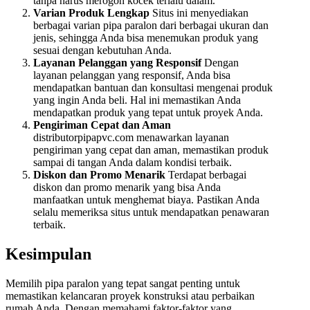
tanpa harus merogoh kocek terlalu dalam.
Varian Produk Lengkap
Situs ini menyediakan
berbagai varian pipa paralon dari berbagai ukuran dan
jenis, sehingga Anda bisa menemukan produk yang
sesuai dengan kebutuhan Anda.
Layanan Pelanggan yang Responsif
Dengan
layanan pelanggan yang responsif, Anda bisa
mendapatkan bantuan dan konsultasi mengenai produk
yang ingin Anda beli. Hal ini memastikan Anda
mendapatkan produk yang tepat untuk proyek Anda.
Pengiriman Cepat dan Aman
distributorpipapvc.com menawarkan layanan
pengiriman yang cepat dan aman, memastikan produk
sampai di tangan Anda dalam kondisi terbaik.
Diskon dan Promo Menarik
Terdapat berbagai
diskon dan promo menarik yang bisa Anda
manfaatkan untuk menghemat biaya. Pastikan Anda
selalu memeriksa situs untuk mendapatkan penawaran
terbaik.
Kesimpulan
Memilih pipa paralon yang tepat sangat penting untuk
memastikan kelancaran proyek konstruksi atau perbaikan
rumah Anda. Dengan memahami faktor-faktor yang