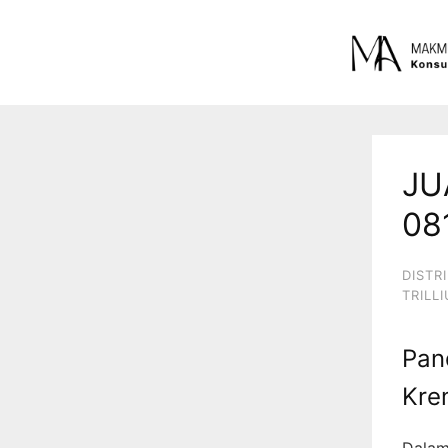
JU
08
DISTR
TRILL
Pan
Kre
Dalam