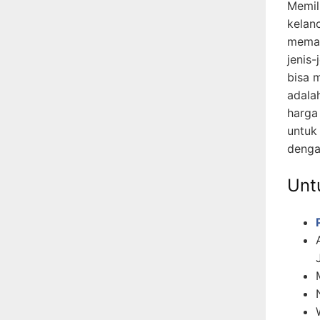
Memil
kelan
memah
jenis-
bisa 
adala
harga
untuk
denga
Untu