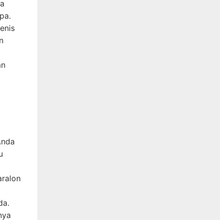
ya
pa.
jenis
n
an
Anda
u
aralon
da.
nya