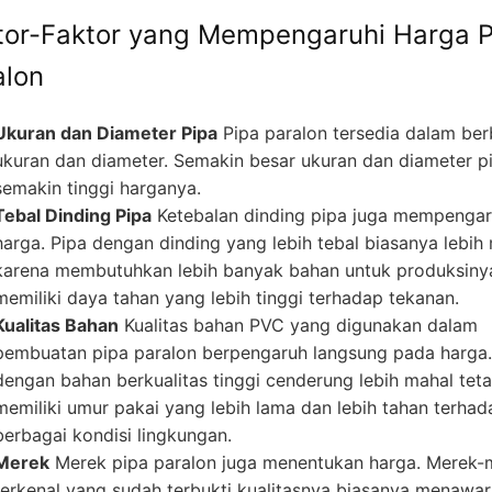
tor-Faktor yang Mempengaruhi Harga P
alon
Ukuran dan Diameter Pipa
Pipa paralon tersedia dalam ber
ukuran dan diameter. Semakin besar ukuran dan diameter p
semakin tinggi harganya.
Tebal Dinding Pipa
Ketebalan dinding pipa juga mempengar
harga. Pipa dengan dinding yang lebih tebal biasanya lebih
karena membutuhkan lebih banyak bahan untuk produksiny
memiliki daya tahan yang lebih tinggi terhadap tekanan.
Kualitas Bahan
Kualitas bahan PVC yang digunakan dalam
pembuatan pipa paralon berpengaruh langsung pada harga.
dengan bahan berkualitas tinggi cenderung lebih mahal teta
memiliki umur pakai yang lebih lama dan lebih tahan terhad
berbagai kondisi lingkungan.
Merek
Merek pipa paralon juga menentukan harga. Merek-
terkenal yang sudah terbukti kualitasnya biasanya menawa