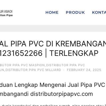
HOME
PRODUK
KONT
AL PIPA PVC DI KREMBANGAN
1231652266 | TERLENGKAP
IBUTOR PIPA PVC MASPION,DISTRIBUTOR PIPA PVC
IUN,DISTRIBUTOR PIPA PVC MILLIARD
·
FEBRUARY 24, 2025
duan Lengkap Mengenai Jual Pipa PVC 
mbangandi distributorpipapvc.com
 dunia konstruksi dan perbaikan rumah, pipa paralon atau