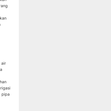
rang
akan
n
 air
ga
ahan
rigasi
n pipa