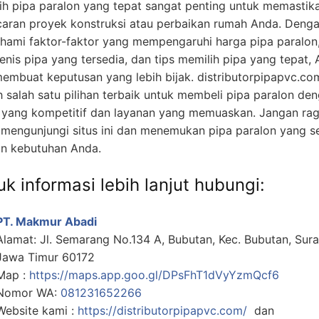
ih pipa paralon yang tepat sangat penting untuk memastik
caran proyek konstruksi atau perbaikan rumah Anda. Deng
ami faktor-faktor yang mempengaruhi harga pipa paralon
jenis pipa yang tersedia, dan tips memilih pipa yang tepat,
membuat keputusan yang lebih bijak. distributorpipapvc.co
h salah satu pilihan terbaik untuk membeli pipa paralon de
 yang kompetitif dan layanan yang memuaskan. Jangan ra
 mengunjungi situs ini dan menemukan pipa paralon yang s
n kebutuhan Anda.
k informasi lebih lanjut hubungi:
PT. Makmur Abadi
Alamat: Jl. Semarang No.134 A, Bubutan, Kec. Bubutan, Sur
Jawa Timur 60172
Map :
https://maps.app.goo.gl/DPsFhT1dVyYzmQcf6
Nomor WA:
081231652266
Website kami :
https://distributorpipapvc.com/
dan