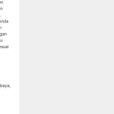
an
an
,
 Anda
m
ngan
gu
esuai
abaya,