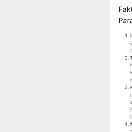
Fak
Par