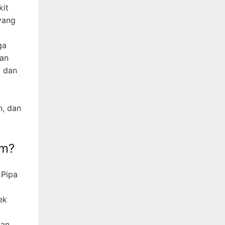
kit
yang
ga
kan
f dan
n, dan
om?
 Pipa
ek
ian