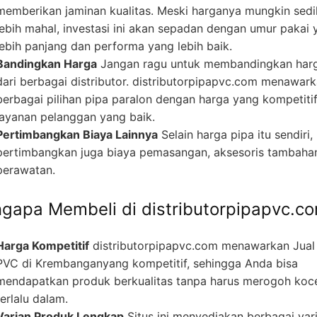
memberikan jaminan kualitas. Meski harganya mungkin sedi
lebih mahal, investasi ini akan sepadan dengan umur pakai 
lebih panjang dan performa yang lebih baik.
Bandingkan Harga
Jangan ragu untuk membandingkan har
dari berbagai distributor. distributorpipapvc.com menawar
berbagai pilihan pipa paralon dengan harga yang kompetiti
layanan pelanggan yang baik.
Pertimbangkan Biaya Lainnya
Selain harga pipa itu sendiri,
pertimbangkan juga biaya pemasangan, aksesoris tambaha
perawatan.
gapa Membeli di distributorpipapvc.c
Harga Kompetitif
distributorpipapvc.com menawarkan Jual
PVC di Krembanganyang kompetitif, sehingga Anda bisa
mendapatkan produk berkualitas tanpa harus merogoh koc
terlalu dalam.
Varian Produk Lengkap
Situs ini menyediakan berbagai var