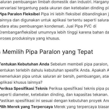
saluran pembuangan limbah domestik dan industri. Hargan
bervariasi tergantung pada ukuran dan ketebalan dinding pi
Pipa Paralon Fleksibel
Pipa ini lebih fleksibel dibandingkan 
lainnya dan digunakan untuk aplikasi tertentu seperti salura
udara atau pembuangan kondensat. Jual Pipa PVC di
Krembanganfleksibel umumnya lebih tinggi karena bahan d
proses produksinya yang khusus.
s Memilih Pipa Paralon yang Tepat
Tentukan Kebutuhan Anda
Sebelum membeli pipa paralon,
tentukan terlebih dahulu kebutuhan spesifik Anda. Apakah 
memerlukan pipa untuk saluran air bersih, pembuangan, ata
aplikasi khusus lainnya?
Periksa Spesifikasi Teknis
Periksa spesifikasi teknis pipa p
seperti diameter, ketebalan dinding, dan kapasitas tekanan.
Pastikan spesifikasi ini sesuai dengan kebutuhan proyek An
Pilih Merek yang Terpercaya
Merek yang terpercaya biasa