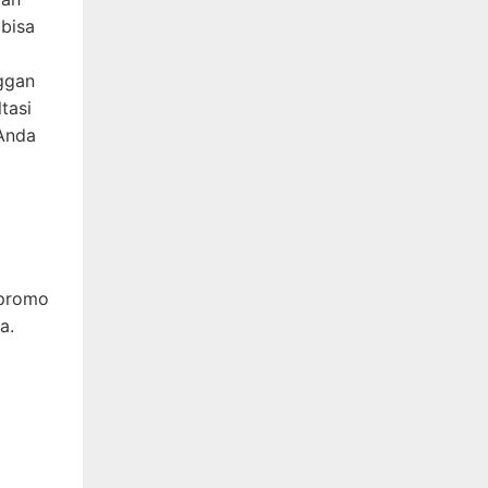
 bisa
ggan
tasi
 Anda
 promo
a.