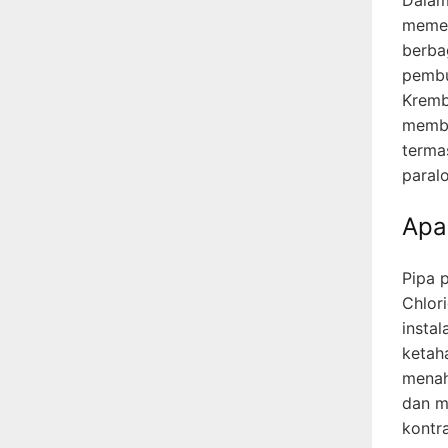
memeg
berbag
pembu
Kremb
membe
terma
paralo
Apa
Pipa p
Chlori
instal
ketah
menaha
dan m
kontr