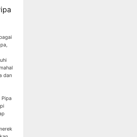
ipa
bagai
ipa,
uhi
 mahal
a dan
 Pipa
pi
ap
merek
rkan