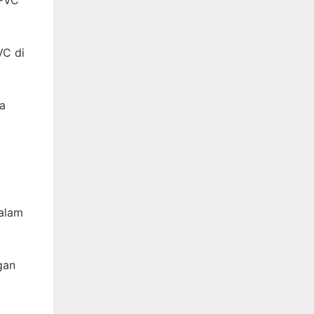
VC di
pa
dalam
gan