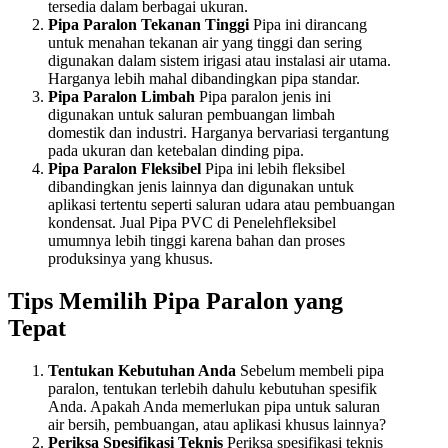
tersedia dalam berbagai ukuran.
Pipa Paralon Tekanan Tinggi
Pipa ini dirancang
untuk menahan tekanan air yang tinggi dan sering
digunakan dalam sistem irigasi atau instalasi air utama.
Harganya lebih mahal dibandingkan pipa standar.
Pipa Paralon Limbah
Pipa paralon jenis ini
digunakan untuk saluran pembuangan limbah
domestik dan industri. Harganya bervariasi tergantung
pada ukuran dan ketebalan dinding pipa.
Pipa Paralon Fleksibel
Pipa ini lebih fleksibel
dibandingkan jenis lainnya dan digunakan untuk
aplikasi tertentu seperti saluran udara atau pembuangan
kondensat. Jual Pipa PVC di Penelehfleksibel
umumnya lebih tinggi karena bahan dan proses
produksinya yang khusus.
Tips Memilih Pipa Paralon yang
Tepat
Tentukan Kebutuhan Anda
Sebelum membeli pipa
paralon, tentukan terlebih dahulu kebutuhan spesifik
Anda. Apakah Anda memerlukan pipa untuk saluran
air bersih, pembuangan, atau aplikasi khusus lainnya?
Periksa Spesifikasi Teknis
Periksa spesifikasi teknis