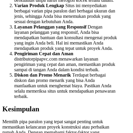
berkualitas tanpa harus merogoh kocek terlalu dalam.
Varian Produk Lengkap
Situs ini menyediakan
berbagai varian pipa paralon dari berbagai ukuran dan
jenis, sehingga Anda bisa menemukan produk yang
sesuai dengan kebutuhan Anda.
Layanan Pelanggan yang Responsif
Dengan
layanan pelanggan yang responsif, Anda bisa
mendapatkan bantuan dan konsultasi mengenai produk
yang ingin Anda beli. Hal ini memastikan Anda
mendapatkan produk yang tepat untuk proyek Anda.
Pengiriman Cepat dan Aman
distributorpipapvc.com menawarkan layanan
pengiriman yang cepat dan aman, memastikan produk
sampai di tangan Anda dalam kondisi terbaik.
Diskon dan Promo Menarik
Terdapat berbagai
diskon dan promo menarik yang bisa Anda
manfaatkan untuk menghemat biaya. Pastikan Anda
selalu memeriksa situs untuk mendapatkan penawaran
terbaik.
Kesimpulan
Memilih pipa paralon yang tepat sangat penting untuk
memastikan kelancaran proyek konstruksi atau perbaikan
rumah Anda. Dengan memahami faktor-faktor yang