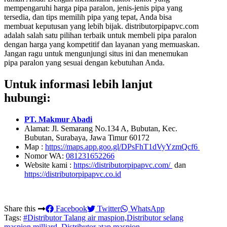
mempengaruhi harga pipa paralon, jenis-jenis pipa yang
tersedia, dan tips memilih pipa yang tepat, Anda bisa
membuat keputusan yang lebih bijak. distributorpipapvc.com
adalah salah satu pilihan terbaik untuk membeli pipa paralon
dengan harga yang kompetitif dan layanan yang memuaskan.
Jangan ragu untuk mengunjungi situs ini dan menemukan
pipa paralon yang sesuai dengan kebutuhan Anda.
Untuk informasi lebih lanjut
hubungi:
PT. Makmur Abadi
Alamat: Jl. Semarang No.134 A, Bubutan, Kec.
Bubutan, Surabaya, Jawa Timur 60172
Map :
https://maps.app.goo.gl/DPsFhT1dVyYzmQcf6
Nomor WA:
081231652266
Website kami :
https://distributorpipapvc.com/
dan
https://distributorpipapvc.co.id
Share this
Facebook
Twitter
WhatsApp
Tags:
#Distributor Talang air maspion,Distributor selang
maspion milliard, Distributor atap maspion,