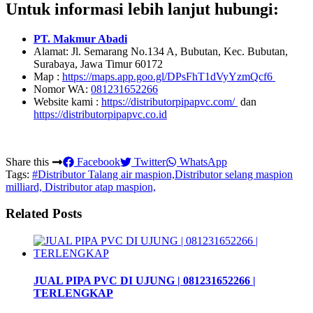
Untuk informasi lebih lanjut hubungi:
PT. Makmur Abadi
Alamat: Jl. Semarang No.134 A, Bubutan, Kec. Bubutan,
Surabaya, Jawa Timur 60172
Map :
https://maps.app.goo.gl/DPsFhT1dVyYzmQcf6
Nomor WA:
081231652266
Website kami :
https://distributorpipapvc.com/
dan
https://distributorpipapvc.co.id
Share this
Facebook
Twitter
WhatsApp
Tags:
#Distributor Talang air maspion,Distributor selang maspion
milliard, Distributor atap maspion,
Related Posts
JUAL PIPA PVC DI UJUNG | 081231652266 |
TERLENGKAP