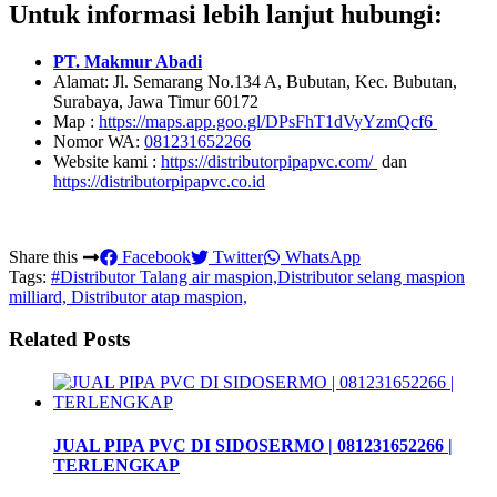
Untuk informasi lebih lanjut hubungi:
PT. Makmur Abadi
Alamat: Jl. Semarang No.134 A, Bubutan, Kec. Bubutan,
Surabaya, Jawa Timur 60172
Map :
https://maps.app.goo.gl/DPsFhT1dVyYzmQcf6
Nomor WA:
081231652266
Website kami :
https://distributorpipapvc.com/
dan
https://distributorpipapvc.co.id
Share this
Facebook
Twitter
WhatsApp
Tags:
#Distributor Talang air maspion,Distributor selang maspion
milliard, Distributor atap maspion,
Related Posts
JUAL PIPA PVC DI SIDOSERMO | 081231652266 |
TERLENGKAP