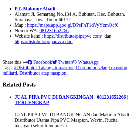
PT. Makmur Abadi
Alamat: Jl. Semarang No.134 A, Bubutan, Kec. Bubutan,
Surabaya, Jawa Timur 60172
Map :
https://maps.app.goo.gl/DPsFhT1dVyYzmQcf6
Nomor WA:
081231652266
Website kami :
https://distributorpipapvc.com/
dan
https://distributorpipapvc.co.id
Share this
Facebook
Twitter
WhatsApp
Tags:
#Distributor Talang air maspion,Distributor selang maspion
milliard, Distributor atap maspion,
Related Posts
JUAL PIPA PVC DI BANGKINGAN | 081231652266 |
TERLENGKAP
JUAL PIPA PVC DI BANGKINGAN dari Makmur Abadi
Distributor Utama Pipa PVC Maspion, Wavin, Rucita,
melayani seluruh Indonesia