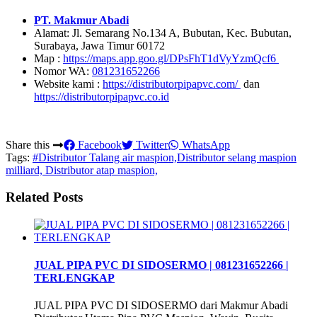
PT. Makmur Abadi
Alamat: Jl. Semarang No.134 A, Bubutan, Kec. Bubutan,
Surabaya, Jawa Timur 60172
Map :
https://maps.app.goo.gl/DPsFhT1dVyYzmQcf6
Nomor WA:
081231652266
Website kami :
https://distributorpipapvc.com/
dan
https://distributorpipapvc.co.id
Share this
Facebook
Twitter
WhatsApp
Tags:
#Distributor Talang air maspion,Distributor selang maspion
milliard, Distributor atap maspion,
Related Posts
JUAL PIPA PVC DI SIDOSERMO | 081231652266 |
TERLENGKAP
JUAL PIPA PVC DI SIDOSERMO dari Makmur Abadi