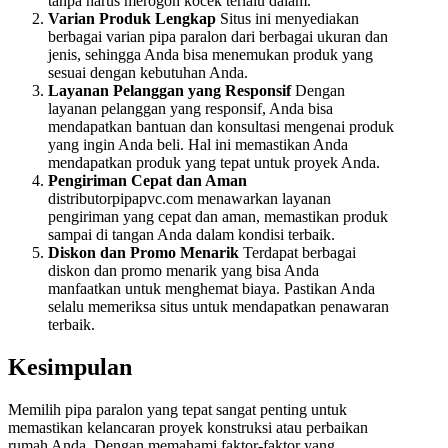
tanpa harus merogoh kocek terlalu dalam.
Varian Produk Lengkap
Situs ini menyediakan
berbagai varian pipa paralon dari berbagai ukuran dan
jenis, sehingga Anda bisa menemukan produk yang
sesuai dengan kebutuhan Anda.
Layanan Pelanggan yang Responsif
Dengan
layanan pelanggan yang responsif, Anda bisa
mendapatkan bantuan dan konsultasi mengenai produk
yang ingin Anda beli. Hal ini memastikan Anda
mendapatkan produk yang tepat untuk proyek Anda.
Pengiriman Cepat dan Aman
distributorpipapvc.com menawarkan layanan
pengiriman yang cepat dan aman, memastikan produk
sampai di tangan Anda dalam kondisi terbaik.
Diskon dan Promo Menarik
Terdapat berbagai
diskon dan promo menarik yang bisa Anda
manfaatkan untuk menghemat biaya. Pastikan Anda
selalu memeriksa situs untuk mendapatkan penawaran
terbaik.
Kesimpulan
Memilih pipa paralon yang tepat sangat penting untuk
memastikan kelancaran proyek konstruksi atau perbaikan
rumah Anda. Dengan memahami faktor-faktor yang