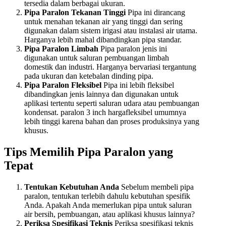
tersedia dalam berbagai ukuran.
Pipa Paralon Tekanan Tinggi
Pipa ini dirancang
untuk menahan tekanan air yang tinggi dan sering
digunakan dalam sistem irigasi atau instalasi air utama.
Harganya lebih mahal dibandingkan pipa standar.
Pipa Paralon Limbah
Pipa paralon jenis ini
digunakan untuk saluran pembuangan limbah
domestik dan industri. Harganya bervariasi tergantung
pada ukuran dan ketebalan dinding pipa.
Pipa Paralon Fleksibel
Pipa ini lebih fleksibel
dibandingkan jenis lainnya dan digunakan untuk
aplikasi tertentu seperti saluran udara atau pembuangan
kondensat. paralon 3 inch hargafleksibel umumnya
lebih tinggi karena bahan dan proses produksinya yang
khusus.
Tips Memilih Pipa Paralon yang
Tepat
Tentukan Kebutuhan Anda
Sebelum membeli pipa
paralon, tentukan terlebih dahulu kebutuhan spesifik
Anda. Apakah Anda memerlukan pipa untuk saluran
air bersih, pembuangan, atau aplikasi khusus lainnya?
Periksa Spesifikasi Teknis
Periksa spesifikasi teknis