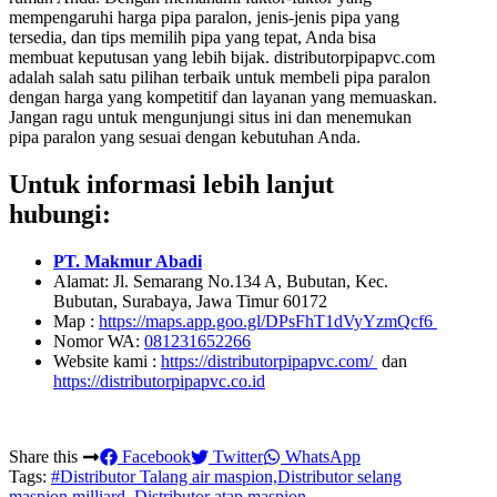
mempengaruhi harga pipa paralon, jenis-jenis pipa yang
tersedia, dan tips memilih pipa yang tepat, Anda bisa
membuat keputusan yang lebih bijak. distributorpipapvc.com
adalah salah satu pilihan terbaik untuk membeli pipa paralon
dengan harga yang kompetitif dan layanan yang memuaskan.
Jangan ragu untuk mengunjungi situs ini dan menemukan
pipa paralon yang sesuai dengan kebutuhan Anda.
Untuk informasi lebih lanjut
hubungi:
PT. Makmur Abadi
Alamat: Jl. Semarang No.134 A, Bubutan, Kec.
Bubutan, Surabaya, Jawa Timur 60172
Map :
https://maps.app.goo.gl/DPsFhT1dVyYzmQcf6
Nomor WA:
081231652266
Website kami :
https://distributorpipapvc.com/
dan
https://distributorpipapvc.co.id
Share this
Facebook
Twitter
WhatsApp
Tags:
#Distributor Talang air maspion,Distributor selang
maspion milliard, Distributor atap maspion,