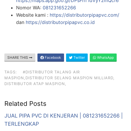
https://maps.app.goo.gl/DPsFhT1dVyYzmQcf6
Nomor WA:
081231652266
Website kami :
https://distributorpipapvc.com/
dan
https://distributorpipapvc.co.id
SHARE THIS
Facebook
Twitter
WhatsApp
TAGS:
#DISTRIBUTOR TALANG AIR
MASPION,DISTRIBUTOR SELANG MASPION MILLIARD,
DISTRIBUTOR ATAP MASPION,
Related Posts
JUAL PIPA PVC DI KENJERAN | 081231652266 |
TERLENGKAP