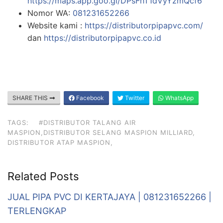
https://maps.app.goo.gl/DPsFhT1dVyYzmQcf6
Nomor WA:
081231652266
Website kami :
https://distributorpipapvc.com/
dan
https://distributorpipapvc.co.id
SHARE THIS
Facebook
Twitter
WhatsApp
TAGS:
#DISTRIBUTOR TALANG AIR
MASPION,DISTRIBUTOR SELANG MASPION MILLIARD,
DISTRIBUTOR ATAP MASPION,
Related Posts
JUAL PIPA PVC DI KERTAJAYA | 081231652266 |
TERLENGKAP