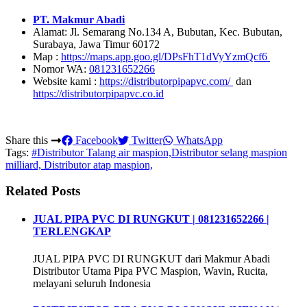
PT. Makmur Abadi
Alamat: Jl. Semarang No.134 A, Bubutan, Kec. Bubutan,
Surabaya, Jawa Timur 60172
Map :
https://maps.app.goo.gl/DPsFhT1dVyYzmQcf6
Nomor WA:
081231652266
Website kami :
https://distributorpipapvc.com/
dan
https://distributorpipapvc.co.id
Share this
Facebook
Twitter
WhatsApp
Tags:
#Distributor Talang air maspion,Distributor selang maspion
milliard, Distributor atap maspion,
Related Posts
JUAL PIPA PVC DI RUNGKUT | 081231652266 |
TERLENGKAP
JUAL PIPA PVC DI RUNGKUT dari Makmur Abadi
Distributor Utama Pipa PVC Maspion, Wavin, Rucita,
melayani seluruh Indonesia