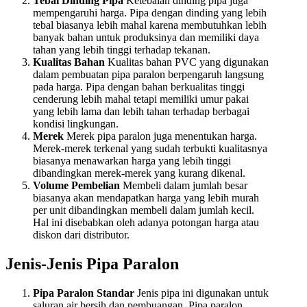
Tebal Dinding Pipa
Ketebalan dinding pipa juga
mempengaruhi harga. Pipa dengan dinding yang lebih
tebal biasanya lebih mahal karena membutuhkan lebih
banyak bahan untuk produksinya dan memiliki daya
tahan yang lebih tinggi terhadap tekanan.
Kualitas Bahan
Kualitas bahan PVC yang digunakan
dalam pembuatan pipa paralon berpengaruh langsung
pada harga. Pipa dengan bahan berkualitas tinggi
cenderung lebih mahal tetapi memiliki umur pakai
yang lebih lama dan lebih tahan terhadap berbagai
kondisi lingkungan.
Merek
Merek pipa paralon juga menentukan harga.
Merek-merek terkenal yang sudah terbukti kualitasnya
biasanya menawarkan harga yang lebih tinggi
dibandingkan merek-merek yang kurang dikenal.
Volume Pembelian
Membeli dalam jumlah besar
biasanya akan mendapatkan harga yang lebih murah
per unit dibandingkan membeli dalam jumlah kecil.
Hal ini disebabkan oleh adanya potongan harga atau
diskon dari distributor.
Jenis-Jenis Pipa Paralon
Pipa Paralon Standar
Jenis pipa ini digunakan untuk
saluran air bersih dan pembuangan. Pipa paralon