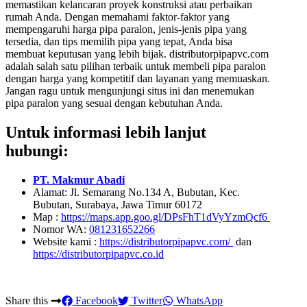
memastikan kelancaran proyek konstruksi atau perbaikan
rumah Anda. Dengan memahami faktor-faktor yang
mempengaruhi harga pipa paralon, jenis-jenis pipa yang
tersedia, dan tips memilih pipa yang tepat, Anda bisa
membuat keputusan yang lebih bijak. distributorpipapvc.com
adalah salah satu pilihan terbaik untuk membeli pipa paralon
dengan harga yang kompetitif dan layanan yang memuaskan.
Jangan ragu untuk mengunjungi situs ini dan menemukan
pipa paralon yang sesuai dengan kebutuhan Anda.
Untuk informasi lebih lanjut
hubungi:
PT. Makmur Abadi
Alamat: Jl. Semarang No.134 A, Bubutan, Kec.
Bubutan, Surabaya, Jawa Timur 60172
Map :
https://maps.app.goo.gl/DPsFhT1dVyYzmQcf6
Nomor WA:
081231652266
Website kami :
https://distributorpipapvc.com/
dan
https://distributorpipapvc.co.id
Share this
Facebook
Twitter
WhatsApp